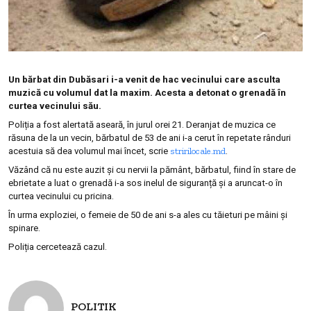
Un bărbat din Dubăsari i-a venit de hac vecinului care asculta
muzică cu volumul dat la maxim. Acesta a detonat o grenadă în
curtea vecinului său.
Poliția a fost alertată aseară, în jurul orei 21. Deranjat de muzica ce
răsuna de la un vecin, bărbatul de 53 de ani i-a cerut în repetate rânduri
stririlocale.md
acestuia să dea volumul mai încet, scrie
.
Văzând că nu este auzit și cu nervii la pământ, bărbatul, fiind în stare de
ebrietate a luat o grenadă i-a sos inelul de siguranță și a aruncat-o în
curtea vecinului cu pricina.
În urma exploziei, o femeie de 50 de ani s-a ales cu tăieturi pe mâini și
spinare.
Poliția cercetează cazul.
POLITIK