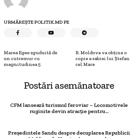
URMĂREȘTE POLITIK.MD PE
Marea Egee zguduită de
R. Moldova va obține o
un cutremur cu
copie a sabiei lui Ștefan
magnitudinea 5
cel Mare
Postări asemănatoare
CFM lansează turismul feroviar – Locomotivele
ruginite devin atracție pentru...
Președintele Sandu despre decuplarea Republicii