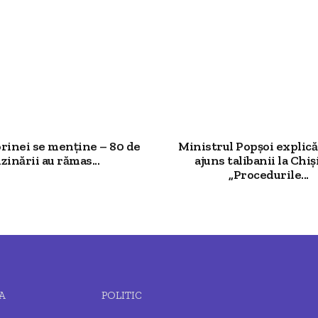
rinei se menține – 80 de
Ministrul Popșoi explic
zinării au rămas...
ajuns talibanii la Chiș
„Procedurile...
A
POLITIC