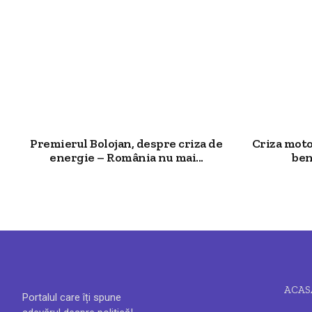
Premierul Bolojan, despre criza de
Criza moto
energie – România nu mai...
ben
ACAS
Portalul care îți spune