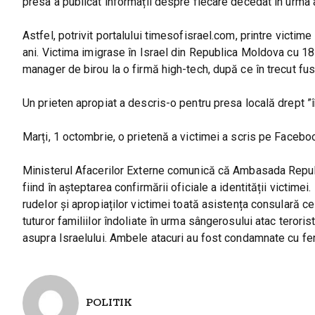
presa a publicat informații despre fiecare decedat în urma 
Astfel, potrivit portalului timesofisrael.com, printre vic
ani. Victima imigrase în Israel din Republica Moldova cu 18 a
manager de birou la o firmă high-tech, după ce în trecut fus
Un prieten apropiat a descris-o pentru presa locală drept ”î
Marți, 1 octombrie, o prietenă a victimei a scris pe Facebo
Ministerul Afacerilor Externe comunică că Ambasada Republi
fiind în așteptarea confirmării oficiale a identității victi
rudelor și apropiaților victimei toată asistența consulară
tuturor familiilor îndoliate în urma sângerosului atac teroris
asupra Israelului. Ambele atacuri au fost condamnate cu fe
POLITIK