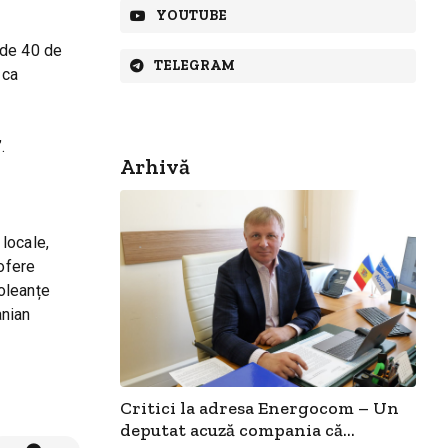
YOUTUBE
 de 40 de
TELEGRAM
 ca
.
Arhivă
locale,
 ofere
oleanțe
anian
Critici la adresa Energocom – Un
deputat acuză compania că...