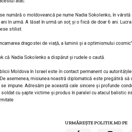
acestui atac.
time se numără o moldoveancă pe nume Nadia Sokolenko, în vârstă
ni în urmă. A lăsat în urmă un soţ şi o fiică de doar 6 ani. Lucra
ese stilist.
ncarnarea dragostei de viaţă, a luminii şi a optimismului cosmic”
ok că Nadia Sokolenko a dispărut și rudele o caută.
cii Moldova în Israel este în contact permanent cu autoritățile 
mei. De asemenea, misiunea noastră diplomatică este pregătiră să
 ce se impune. Adresăm pe această cale sincere și profunde cond
t soldat cu șapte victime și produs în paralel cu atacul balistic ir
rmitate
URMĂREȘTE POLITIK.MD PE