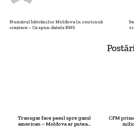
Numărul bătrânilor Moldova în continuă
Se
creștere – Ce spun datele BNS
vi
Postăr
Transgaz face pasul spre gazul
CFM primeș
american – Moldova ar putea...
milio