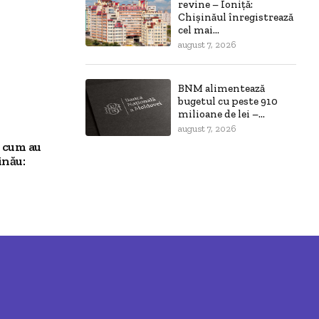
revine – Ioniță:
Chișinăul înregistrează
cel mai...
august 7, 2026
BNM alimentează
bugetul cu peste 910
milioane de lei –...
august 7, 2026
ă cum au
inău: