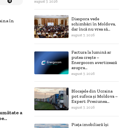
august 7, 2026
Diaspora vede
aina în
schimbări în Moldova,
dar încă nu vrea să...
august 7, 2026
Factura la lumină ar
putea crește –
Energocom avertizează
asupra...
august 7, 2026
Blocajele din Ucraina
pot sufoca și Moldova –
Expert: Presiunea...
august 7, 2026
jumătate a
e...
Piața imobiliară își