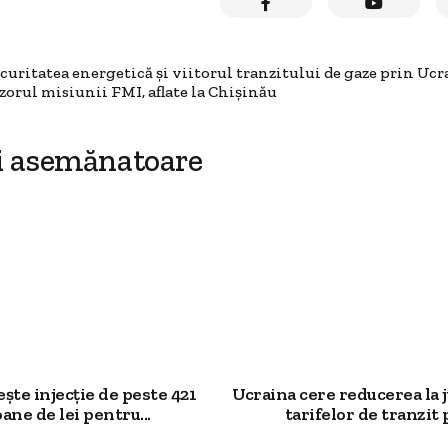
curitatea energetică și viitorul tranzitului de gaze prin Ucr
zorul misiunii FMI, aflate la Chișinău
i asemănatoare
te injecție de peste 421
Ucraina cere reducerea la 
ane de lei pentru...
tarifelor de tranzit p