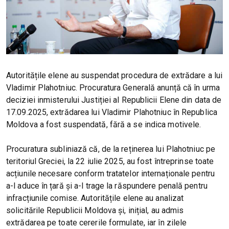
Autoritățile elene au suspendat procedura de extrădare a lui
Vladimir Plahotniuc. Procuratura Generală anunță că în urma
deciziei inmisterului Justiției al Republicii Elene din data de
17.09.2025, extrădarea lui Vladimir Plahotniuc în Republica
Moldova a fost suspendată, fără a se indica motivele.
Procuratura subliniază că, de la reținerea lui Plahotniuc pe
teritoriul Greciei, la 22 iulie 2025, au fost întreprinse toate
acțiunile necesare conform tratatelor internaționale pentru
a-l aduce în țară și a-l trage la răspundere penală pentru
infracțiunile comise. Autoritățile elene au analizat
solicitările Republicii Moldova și, inițial, au admis
extrădarea pe toate cererile formulate, iar în zilele