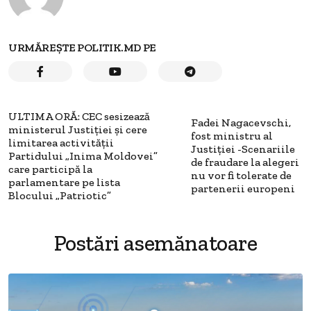
URMĂREȘTE POLITIK.MD PE
ULTIMA ORĂ: CEC sesizează
Fadei Nagacevschi,
ministerul Justiției și cere
fost ministru al
limitarea activității
Justiției -Scenariile
Partidului „Inima Moldovei”
de fraudare la alegeri
care participă la
nu vor fi tolerate de
parlamentare pe lista
partenerii europeni
Blocului „Patriotic”
Postări asemănatoare