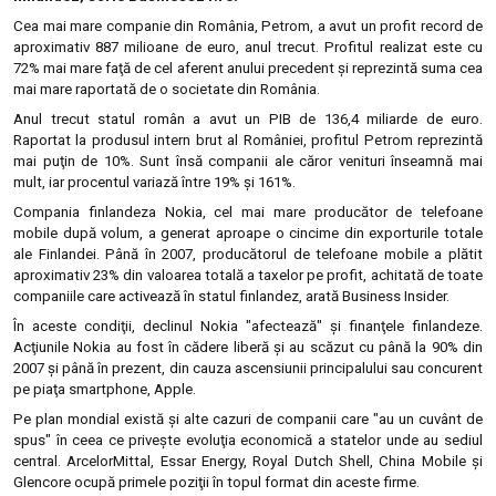
Cea mai mare companie din România, Petrom, a avut un profit record de
aproximativ 887 milioane de euro, anul trecut. Profitul realizat este cu
72% mai mare faţă de cel aferent anului precedent şi reprezintă suma cea
mai mare raportată de o societate din România.
Anul trecut statul român a avut un PIB de 136,4 miliarde de euro.
Raportat la produsul intern brut al României, profitul Petrom reprezintă
mai puţin de 10%. Sunt însă companii ale căror venituri înseamnă mai
mult, iar procentul variază între 19% şi 161%.
Compania finlandeza Nokia, cel mai mare producător de telefoane
mobile după volum, a generat aproape o cincime din exporturile totale
ale Finlandei. Până în 2007, producătorul de telefoane mobile a plătit
aproximativ 23% din valoarea totală a taxelor pe profit, achitată de toate
companiile care activează în statul finlandez, arată Business Insider.
În aceste condiţii, declinul Nokia "afectează" şi finanţele finlandeze.
Acţiunile Nokia au fost în cădere liberă şi au scăzut cu până la 90% din
2007 şi până în prezent, din cauza ascensiunii principalului sau concurent
pe piaţa smartphone, Apple.
Pe plan mondial există şi alte cazuri de companii care "au un cuvânt de
spus" în ceea ce priveşte evoluţia economică a statelor unde au sediul
central. ArcelorMittal, Essar Energy, Royal Dutch Shell, China Mobile şi
Glencore ocupă primele poziţii în topul format din aceste firme.