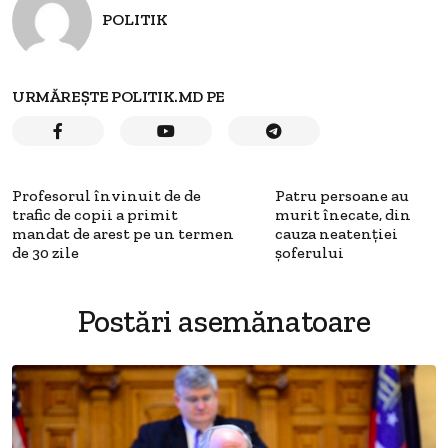
POLITIK
URMĂREȘTE POLITIK.MD PE
Profesorul învinuit de de
Patru persoane au
trafic de copii a primit
murit înecate, din
mandat de arest pe un termen
cauza neatenţiei
de 30 zile
şoferului
Postări asemănatoare