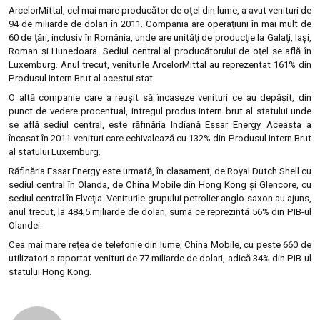
ArcelorMittal, cel mai mare producător de oţel din lume, a avut venituri de
94 de miliarde de dolari în 2011. Compania are operaţiuni în mai mult de
60 de ţări, inclusiv în România, unde are unităţi de producţie la Galaţi, Iaşi,
Roman şi Hunedoara. Sediul central al producătorului de oţel se află în
Luxemburg. Anul trecut, veniturile ArcelorMittal au reprezentat 161% din
Produsul Intern Brut al acestui stat.
O altă companie care a reuşit să încaseze venituri ce au depăşit, din
punct de vedere procentual, intregul produs intern brut al statului unde
se află sediul central, este răfinăria Indiană Essar Energy. Aceasta a
încasat în 2011 venituri care echivalează cu 132% din Produsul Intern Brut
al statului Luxemburg.
Răfinăria Essar Energy este urmată, în clasament, de Royal Dutch Shell cu
sediul central în Olanda, de China Mobile din Hong Kong şi Glencore, cu
sediul central în Elveţia. Veniturile grupului petrolier anglo-saxon au ajuns,
anul trecut, la 484,5 miliarde de dolari, suma ce reprezintă 56% din PIB-ul
Olandei.
Cea mai mare reţea de telefonie din lume, China Mobile, cu peste 660 de
utilizatori a raportat venituri de 77 miliarde de dolari, adică 34% din PIB-ul
statului Hong Kong.