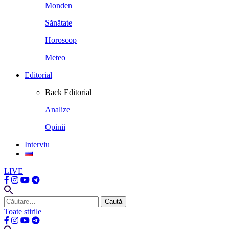
Monden
Sănătate
Horoscop
Meteo
Editorial
Back
Editorial
Analize
Opinii
Interviu
LIVE
Caută
după:
Toate stirile