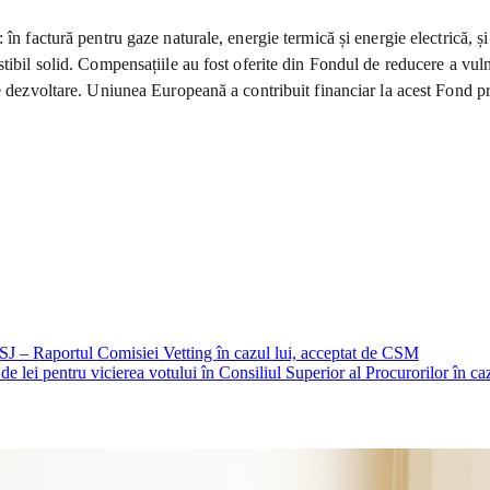
 în factură pentru gaze naturale, energie termică și energie electrică, ș
ibil solid. Compensațiile au fost oferite din Fondul de reducere a vulner
e dezvoltare. Uniunea Europeană a contribuit financiar la acest Fond pri
CSJ – Raportul Comisiei Vetting în cazul lui, acceptat de CSM
lei pentru vicierea votului în Consiliul Superior al Procurorilor în ca