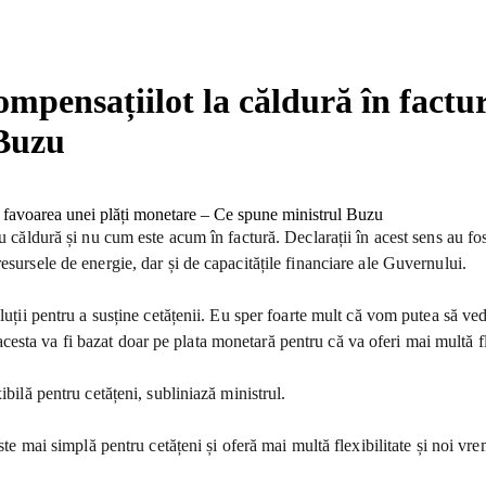
ompensațiilot la căldură în factu
 Buzu
u căldură și nu cum este acum în factură. Declarații în acest sens au fos
esursele de energie, dar și de capacitățile financiare ale Guvernului.
luții pentru a susține cetățenii. Eu sper foarte mult că vom putea să ved
sta va fi bazat doar pe plata monetară pentru că va oferi mai multă fle
ibilă pentru cetățeni, subliniază ministrul.
ste mai simplă pentru cetățeni și oferă mai multă flexibilitate și noi vre