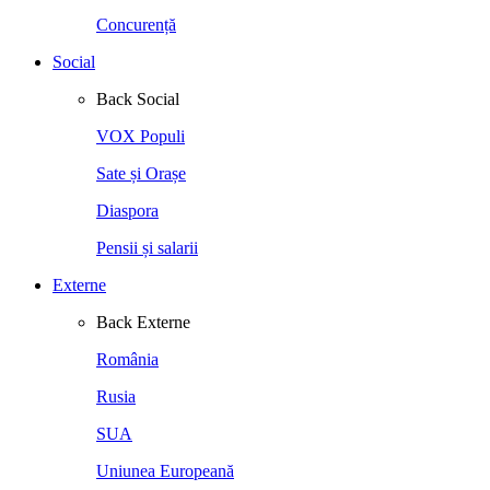
Concurență
Social
Back
Social
VOX Populi
Sate și Orașe
Diaspora
Pensii și salarii
Externe
Back
Externe
România
Rusia
SUA
Uniunea Europeană