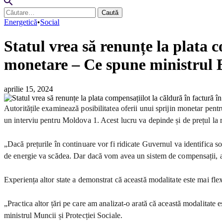
Caută
după:
Energetică
•
Social
Statul vrea să renunțe la plata c
monetare – Ce spune ministrul
aprilie 15, 2024
Autoritățile examinează posibilitatea oferii unui sprijin monetar pentr
un interviu pentru Moldova 1. Acest lucru va depinde și de prețul la r
„Dacă prețurile în continuare vor fi ridicate Guvernul va identifica so
de energie va scădea. Dar dacă vom avea un sistem de compensații, ace
Experiența altor state a demonstrat că această modalitate este mai flex
„Practica altor țări pe care am analizat-o arată că această modalitate e
ministrul Muncii și Protecției Sociale.