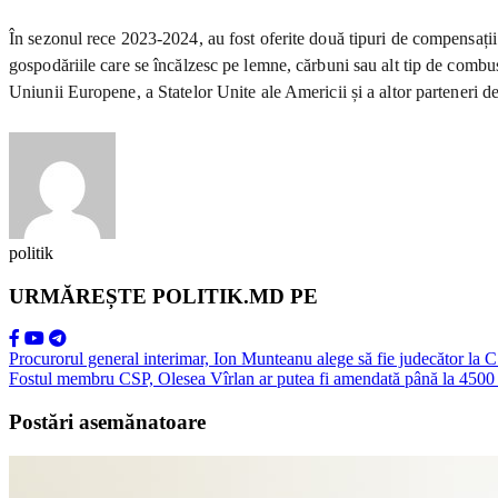
În sezonul rece 2023-2024, au fost oferite două tipuri de compensații:
gospodăriile care se încălzesc pe lemne, cărbuni sau alt tip de combust
Uniunii Europene, a Statelor Unite ale Americii și a altor parteneri d
politik
URMĂREȘTE POLITIK.MD PE
Procurorul general interimar, Ion Munteanu alege să fie judecător la 
Fostul membru CSP, Olesea Vîrlan ar putea fi amendată până la 4500 de 
Postări asemănatoare