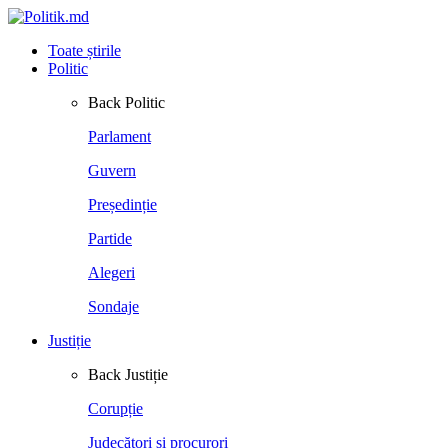
Toate știrile
Politic
Back
Politic
Parlament
Guvern
Președinție
Partide
Alegeri
Sondaje
Justiție
Back
Justiție
Corupție
Judecători și procurori