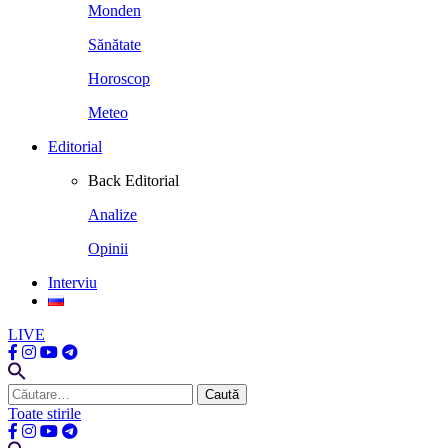
Monden
Sănătate
Horoscop
Meteo
Editorial
Back
Editorial
Analize
Opinii
Interviu
LIVE
Caută
după:
Toate stirile