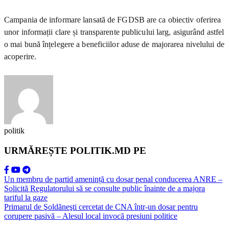
Campania de informare lansată de FGDSB are ca obiectiv oferirea
unor informații clare și transparente publicului larg, asigurând astfel
o mai bună înțelegere a beneficiilor aduse de majorarea nivelului de
acoperire.
politik
URMĂREȘTE POLITIK.MD PE
Un membru de partid amenință cu dosar penal conducerea ANRE –
Solicită Regulatorului să se consulte public înainte de a majora
tariful la gaze
Primarul de Şoldăneşti cercetat de CNA într-un dosar pentru
corupere pasivă – Alesul local invocă presiuni politice