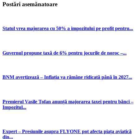
Postări asemănatoare
Statul vrea majorarea cu 50% a impozitului pe profit pentru...
Guvernul propune taxă de 6% pentru jocurile de noroc –...
BNM avertizează – Inflația va rămâne ridicată până în 2027...
Premierul Vasile Tofan anunță majorarea taxei pentru bănci –
Impozitul...
Expert – Presiunile asupra FLYONE pot afecta piața aviatică
din...