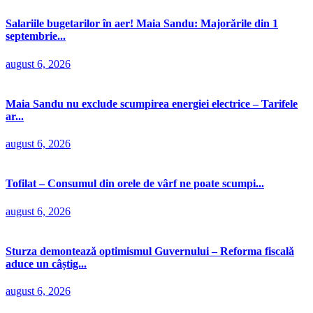
Salariile bugetarilor în aer! Maia Sandu: Majorările din 1
septembrie...
august 6, 2026
Maia Sandu nu exclude scumpirea energiei electrice – Tarifele
ar...
august 6, 2026
Tofilat – Consumul din orele de vârf ne poate scumpi...
august 6, 2026
Sturza demontează optimismul Guvernului – Reforma fiscală
aduce un câștig...
august 6, 2026