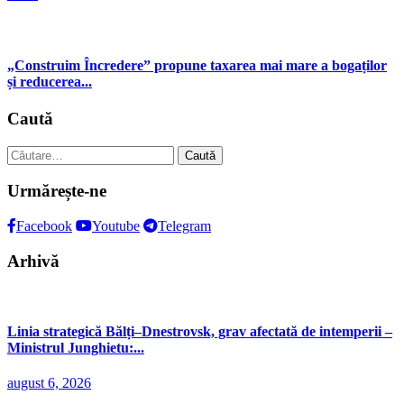
„Construim Încredere” propune taxarea mai mare a bogaților
și reducerea...
Caută
Caută
după:
Urmărește-ne
Facebook
Youtube
Telegram
Arhivă
Linia strategică Bălți–Dnestrovsk, grav afectată de intemperii –
Ministrul Junghietu:...
august 6, 2026