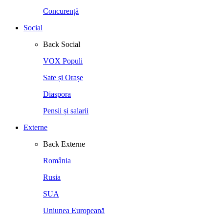
Concurență
Social
Back
Social
VOX Populi
Sate și Orașe
Diaspora
Pensii și salarii
Externe
Back
Externe
România
Rusia
SUA
Uniunea Europeană