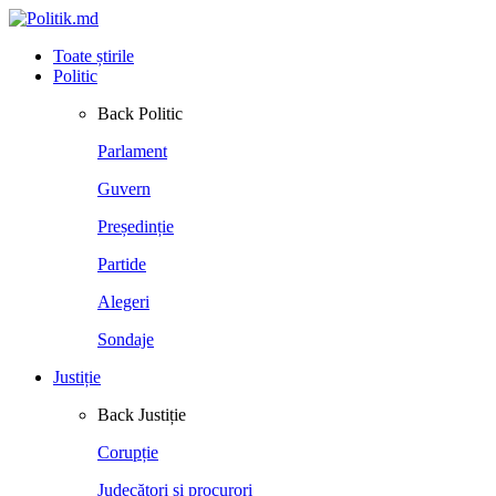
Toate știrile
Politic
Back
Politic
Parlament
Guvern
Președinție
Partide
Alegeri
Sondaje
Justiție
Back
Justiție
Corupție
Judecători și procurori