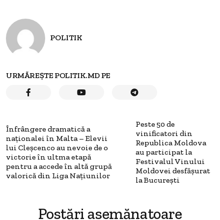
POLITIK
URMĂREȘTE POLITIK.MD PE
Peste 50 de
Înfrângere dramatică a
vinificatori din
naționalei în Malta – Elevii
Republica Moldova
lui Cleșcenco au nevoie de o
au participat la
victorie în ultma etapă
Festivalul Vinului
pentru a accede în altă grupă
Moldovei desfășurat
valorică din Liga Națiunilor
la București
Postări asemănatoare