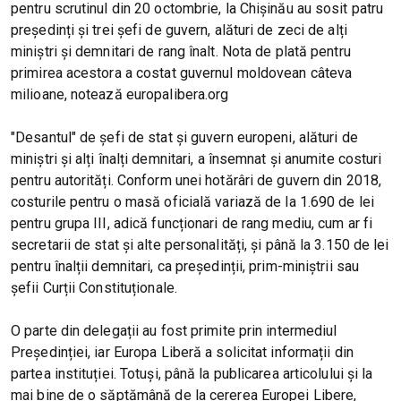
pentru scrutinul din 20 octombrie, la Chișinău au sosit patru
președinți și trei șefi de guvern, alături de zeci de alți
miniștri și demnitari de rang înalt. Nota de plată pentru
primirea acestora a costat guvernul moldovean câteva
milioane, notează europalibera.org
"Desantul" de șefi de stat și guvern europeni, alături de
miniștri și alți înalți demnitari, a însemnat și anumite costuri
pentru autorități. Conform unei hotărâri de guvern din 2018,
costurile pentru o masă oficială variază de la 1.690 de lei
pentru grupa III, adică funcționari de rang mediu, cum ar fi
secretarii de stat și alte personalități, și până la 3.150 de lei
pentru înalții demnitari, ca președinții, prim-miniștrii sau
șefii Curții Constituționale.
O parte din delegații au fost primite prin intermediul
Președinției, iar Europa Liberă a solicitat informații din
partea instituției. Totuși, până la publicarea articolului și la
mai bine de o săptămână de la cererea Europei Libere,