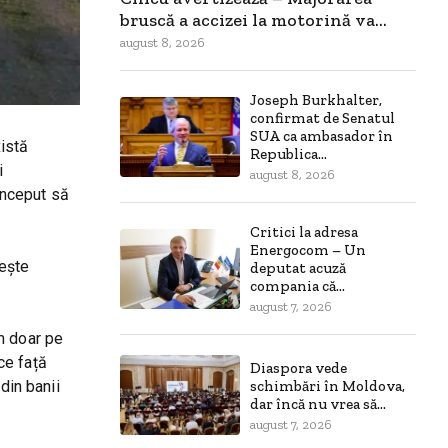
bruscă a accizei la motorină va...
august 8, 2026
Joseph Burkhalter,
confirmat de Senatul
SUA ca ambasador în
xistă
Republica...
i
august 8, 2026
 început să
Critici la adresa
Energocom – Un
rește
deputat acuză
compania că...
august 7, 2026
m doar pe
ce față
Diaspora vede
schimbări în Moldova,
 din banii
dar încă nu vrea să...
august 7, 2026