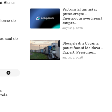
i. Atunci
Factura la lumină ar
putea crește –
Energocom avertizează
ilioane de
asupra...
august 7, 2026
 crescut de
Blocajele din Ucraina
pot sufoca și Moldova –
Expert: Presiunea...
august 7, 2026
a
zele