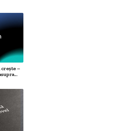
 crește –
supra...