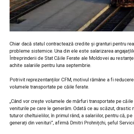
Chiar dacă statul contractează credite și granturi pentru reabi
probleme sistemice. Una din ele este salarizarea angajațlilor
Întreprinderii de Stat Căile Ferate ale Moldovei au restanțe 
achite salariile pentru luna septembrie.
Potrivit reprezentanților CFM, motivul rămâne a fi reducerea 
volumele transportate pe căile ferate.
„Când vor crește volumele de mărfuri transportate pe căile
veniturile pe care le generăm. Odată ce au scăzut, drastic
tuturor cheltuielilor, în primul rând, a salariilor, pentru că, pe
generați din venituri”, afirmă Dmitri Prohnițchi, șeful Ser