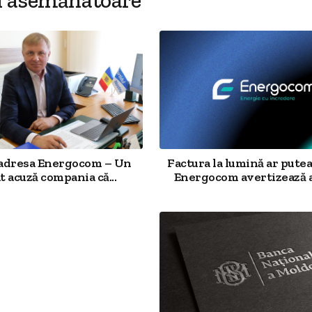
i asemănatoare
a adresa Energocom – Un
Factura la lumină ar putea
t acuză compania că...
Energocom avertizează a