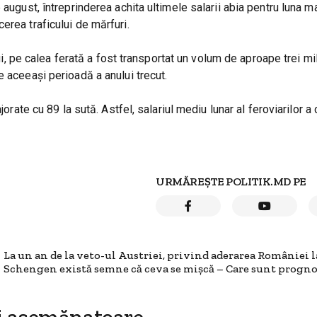
august, întreprinderea achita ultimele salarii abia pentru luna ma
erea traficului de mărfuri.
ului, pe calea ferată a fost transportat un volum de aproape trei m
e aceeași perioadă a anului trecut.
jorate cu 89 la sută. Astfel, salariul mediu lunar al feroviarilor a
URMĂREȘTE POLITIK.MD PE
La un an de la veto-ul Austriei, privind aderarea României l
Schengen există semne că ceva se mișcă – Care sunt progno