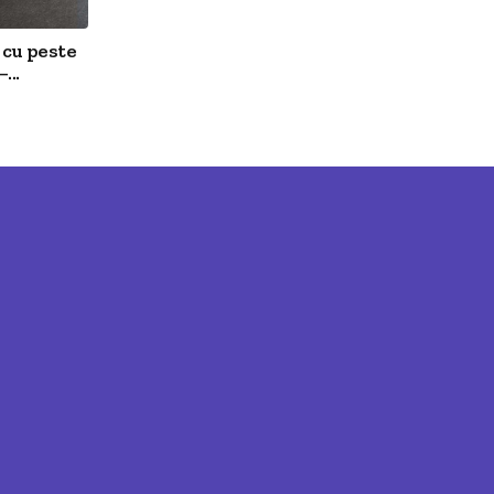
cu peste
...