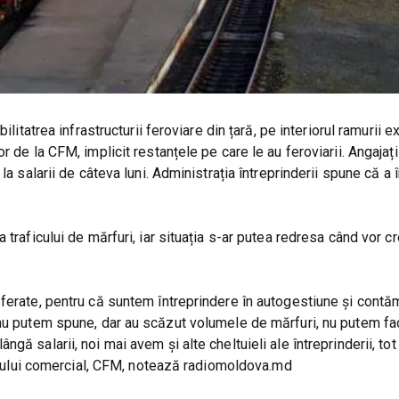
litatrea infrastructurii feroviare din țară, pe interiorul ramurii e
 de la CFM, implicit restanțele pe care le au feroviarii. Angajați
la salarii de câteva luni. Administrația întreprinderii spune că a
traficului de mărfuri, iar situația s-ar putea redresa când vor c
 ferate, pentru că suntem întreprindere în autogestiune și contă
 nu putem spune, dar au scăzut volumele de mărfuri, nu putem fa
 lângă salarii, noi mai avem și alte cheltuieli ale întreprinderii, tot
viciului comercial, CFM, notează radiomoldova.md