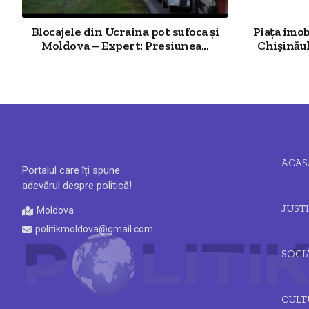
Blocajele din Ucraina pot sufoca și
Piața imob
Moldova – Expert: Presiunea...
Chișinăul
ACAS
Portalul care îți spune
adevărul despre politică!
JUSTI
Moldova
politikmoldova@gmail.com
SOCI
CULT