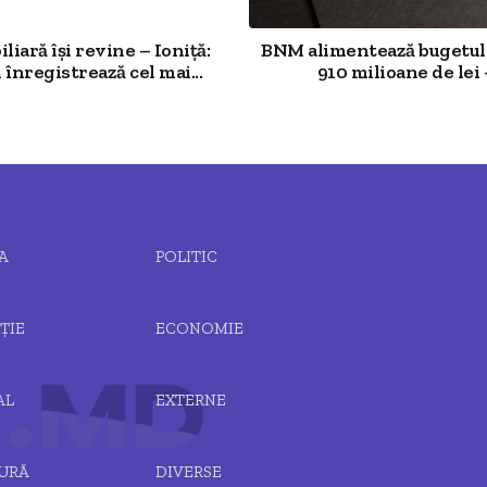
iliară își revine – Ioniță:
BNM alimentează bugetul 
 înregistrează cel mai...
910 milioane de lei –
A
POLITIC
ȚIE
ECONOMIE
AL
EXTERNE
URĂ
DIVERSE