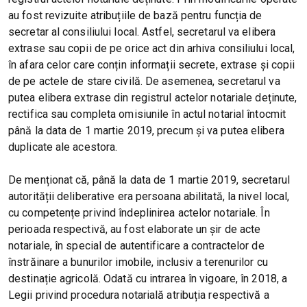
au fost revizuite atribuțiile de bază pentru funcția de
secretar al consiliului local. Astfel, secretarul va elibera
extrase sau copii de pe orice act din arhiva consiliului local,
în afara celor care conțin informații secrete, extrase și copii
de pe actele de stare civilă. De asemenea, secretarul va
putea elibera extrase din registrul actelor notariale deținute,
rectifica sau completa omisiunile în actul notarial întocmit
până la data de 1 martie 2019, precum și va putea elibera
duplicate ale acestora.
De menționat că, până la data de 1 martie 2019, secretarul
autorității deliberative era persoana abilitată, la nivel local,
cu competențe privind îndeplinirea actelor notariale. În
perioada respectivă, au fost elaborate un șir de acte
notariale, în special de autentificare a contractelor de
înstrăinare a bunurilor imobile, inclusiv a terenurilor cu
destinație agricolă. Odată cu intrarea în vigoare, în 2018, a
Legii privind procedura notarială atribuția respectivă a