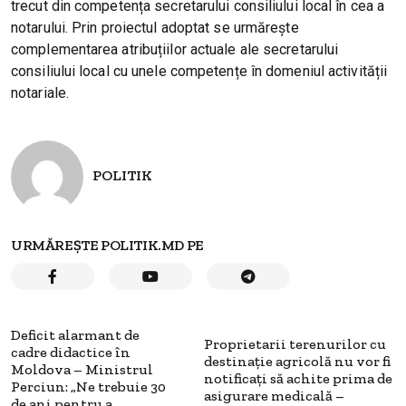
trecut din competența secretarului consiliului local în cea a
notarului. Prin proiectul adoptat se urmărește
complementarea atribuțiilor actuale ale secretarului
consiliului local cu unele competențe în domeniul activității
notariale.
POLITIK
URMĂREȘTE POLITIK.MD PE
Deficit alarmant de
Proprietarii terenurilor cu
cadre didactice în
destinație agricolă nu vor fi
Moldova – Ministrul
notificați să achite prima de
Perciun: „Ne trebuie 30
asigurare medicală –
de ani pentru a