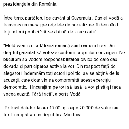
prezidențiale din România.
Între timp, purtătorul de cuvânt al Guvernului, Daniel Vodă a
transmis un mesaj pe rețelele de socializare, îndemnând
toți actorii politici "să se abțină de la acuzații".
"Moldovenii cu cetățenia română sunt oameni liberi. Au
dreptul garantat să voteze conform propriilor convingeri. Ne
bucurăm să vedem responsabilitatea civică de care dau
dovadă și participarea activă la vot. Din respect față de
alegători, îndemnăm toți actorii politici să se abțină de la
acuzații, care doar vin să compromită acest exercițiu
democratic. Îi încurajăm pe toți să iasă la vot și să-și facă
vocea auzită. Fără frică", a scris Vodă.
Potrivit datelor, la ora 17:00 aproape 20.000 de voturi au
fost înregistrate în Republica Moldova.