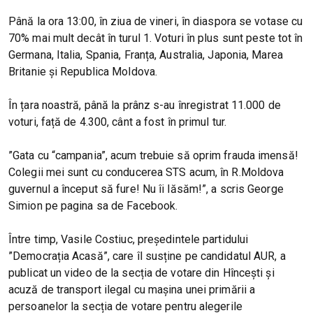
Până la ora 13:00, în ziua de vineri, în diaspora se votase cu
70% mai mult decât în turul 1. Voturi în plus sunt peste tot în
Germana, Italia, Spania, Franța, Australia, Japonia, Marea
Britanie și Republica Moldova.
În țara noastră, până la prânz s-au înregistrat 11.000 de
voturi, față de 4.300, cânt a fost în primul tur.
”Gata cu “campania”, acum trebuie să oprim frauda imensă!
Colegii mei sunt cu conducerea STS acum, în R.Moldova
guvernul a început să fure! Nu îi lăsăm!”, a scris George
Simion pe pagina sa de Facebook.
Între timp, Vasile Costiuc, președintele partidului
”Democrația Acasă”, care îl susține pe candidatul AUR, a
publicat un video de la secția de votare din Hîncești și
acuză de transport ilegal cu mașina unei primării a
persoanelor la secția de votare pentru alegerile