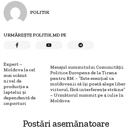
POLITIK
URMĂREȘTE POLITIK.MD PE
Expert –
Mesajul summitului Comunității
Moldova la cel
Politice Europene de la Tirana
mai scăzut
pentru RM – ”Este esențial ca
nivel de
moldovenii să își poată alege liber
producție a
viitorul, fără interferențe străine”
laptelui și
– Următorul summit pe 4 iulie în
dependentă de
Moldova
importuri
Postări asemănatoare