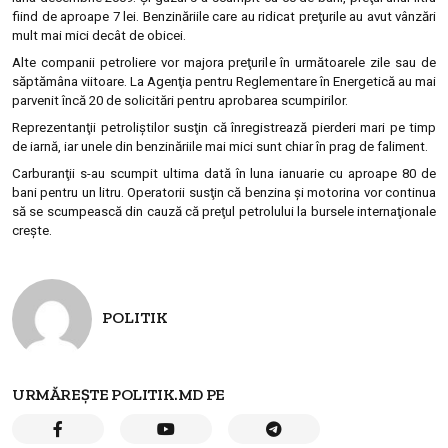
fiind de aproape 7 lei. Benzinăriile care au ridicat preţurile au avut vânzări
mult mai mici decât de obicei.
Alte companii petroliere vor majora preţurile în următoarele zile sau de
săptămâna viitoare. La Agenţia pentru Reglementare în Energetică au mai
parvenit încă 20 de solicitări pentru aprobarea scumpirilor.
Reprezentanţii petroliştilor susţin că înregistrează pierderi mari pe timp
de iarnă, iar unele din benzinăriile mai mici sunt chiar în prag de faliment.
Carburanţii s-au scumpit ultima dată în luna ianuarie cu aproape 80 de
bani pentru un litru. Operatorii susţin că benzina şi motorina vor continua
să se scumpească din cauză că preţul petrolului la bursele internaţionale
creşte.
POLITIK
URMĂREȘTE POLITIK.MD PE