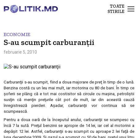
TOATE
STIRILE
ECONOMIE
S-au scumpit carburanţii
februarie 5, 2010
Carburanţii s-au scumpit, fiind a doua majorare de preţ în timp de o lună.
Benzina costă cu un leu mai mult, iar motorina cu 80 de bani. În timp ce
şoferii se plâng că e tot mai costisitor să circule cu maşina, petroliştii
susţin că menţin preţurile cât pot de mult, iar din această cauză
înregistrează pierderi. Aşadar, carburanţii vor continua să se
scumpească.
Pentru a doua oară de la începutul anului, carburanţii se scumpesc cu
încă 7 la sută. Preţul benzinii se apropie de 14 lei, iar cel al motorinii a
depăşit 12 lei. Astfel, carburanţii s-au scumpit cu aproape 2 lei faţă de
luna decembrie 2009. Şi gazul s-a scumpit cu 50 de bani, preţul unui litru