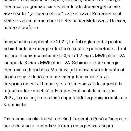
electrică programate cu sistemele electroenergetice ale
așa-ziselor ″țări perimetrice″, care în cazul României sunt
statele vecine nemembre UE Republica Moldova și Ucraina,
notează profit.ro
Începând din septembrie 2022, tariful reglementat pentru
schimburile de energie electrică cu țările perimetrice a fost
majorat masiv, mai întâi de la 0,6 la 1,2 euro/MWh plus TVA,
iar apoi la 3 euro/MWh plus TVA. Schimburile de energie
electrică cu Republica Moldova și Ucraina s-au intensificat
după ce cele două sisteme energetice vecine s-au
desprins de cel al Rusiei și s-au sincronizat de urgență la
rețeaua interconectată a Europei continentale în martie
2022, la mai puțin de o lună după startul agresiunii militare a
Kremlinului.
Din toamna anului trecut, de când Federația Rusă a început o
serie de atacuri metodice extrem de agresive asupra