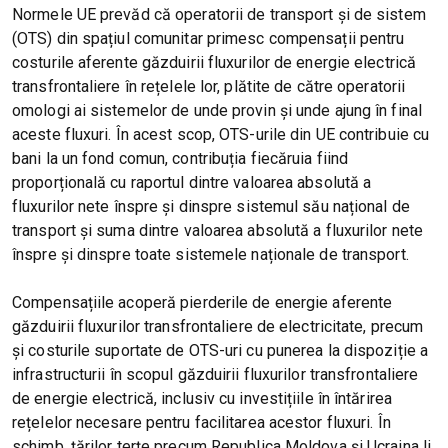
Normele UE prevăd că operatorii de transport și de sistem
(OTS) din spațiul comunitar primesc compensații pentru
costurile aferente găzduirii fluxurilor de energie electrică
transfrontaliere în rețelele lor, plătite de către operatorii
omologi ai sistemelor de unde provin și unde ajung în final
aceste fluxuri. În acest scop, OTS-urile din UE contribuie cu
bani la un fond comun, contribuția fiecăruia fiind
proporțională cu raportul dintre valoarea absolută a
fluxurilor nete înspre și dinspre sistemul său național de
transport și suma dintre valoarea absolută a fluxurilor nete
înspre și dinspre toate sistemele naționale de transport.
Compensațiile acoperă pierderile de energie aferente
găzduirii fluxurilor transfrontaliere de electricitate, precum
și costurile suportate de OTS-uri cu punerea la dispoziție a
infrastructurii în scopul găzduirii fluxurilor transfrontaliere
de energie electrică, inclusiv cu investițiile în întărirea
rețelelor necesare pentru facilitarea acestor fluxuri. În
schimb, țărilor terțe precum Republica Moldova și Ucraina li