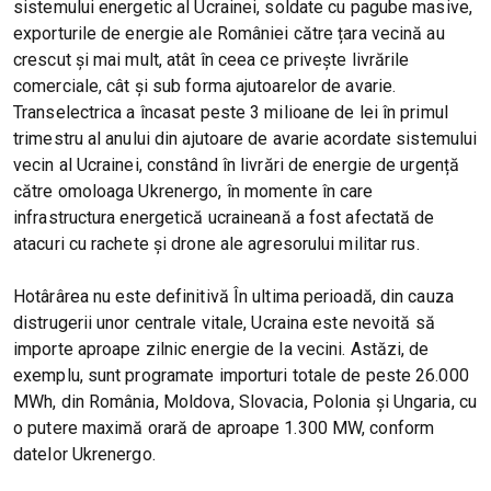
sistemului energetic al Ucrainei, soldate cu pagube masive,
exporturile de energie ale României către țara vecină au
crescut și mai mult, atât în ceea ce privește livrările
comerciale, cât și sub forma ajutoarelor de avarie.
Transelectrica a încasat peste 3 milioane de lei în primul
trimestru al anului din ajutoare de avarie acordate sistemului
vecin al Ucrainei, constând în livrări de energie de urgență
către omoloaga Ukrenergo, în momente în care
infrastructura energetică ucraineană a fost afectată de
atacuri cu rachete și drone ale agresorului militar rus.
Hotârârea nu este definitivă În ultima perioadă, din cauza
distrugerii unor centrale vitale, Ucraina este nevoită să
importe aproape zilnic energie de la vecini. Astăzi, de
exemplu, sunt programate importuri totale de peste 26.000
MWh, din România, Moldova, Slovacia, Polonia și Ungaria, cu
o putere maximă orară de aproape 1.300 MW, conform
datelor Ukrenergo.