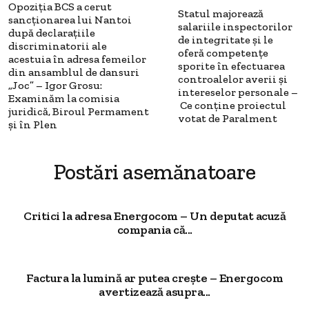
Opoziția BCS a cerut
Statul majorează
sancționarea lui Nantoi
salariile inspectorilor
după declarațiile
de integritate și le
discriminatorii ale
oferă competențe
acestuia în adresa femeilor
sporite în efectuarea
din ansamblul de dansuri
controalelor averii și
„Joc” – Igor Grosu:
intereselor personale –
Examinăm la comisia
Ce conține proiectul
juridică, Biroul Permament
votat de Paralment
și în Plen
Postări asemănatoare
Critici la adresa Energocom – Un deputat acuză
compania că...
Factura la lumină ar putea crește – Energocom
avertizează asupra...