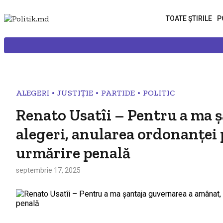
TOATE ȘTIRILE
P
•
•
•
ALEGERI
JUSTIȚIE
PARTIDE
POLITIC
Renato Usatîi – Pentru a ma 
alegeri, anularea ordonanței 
urmărire penală
septembrie 17, 2025