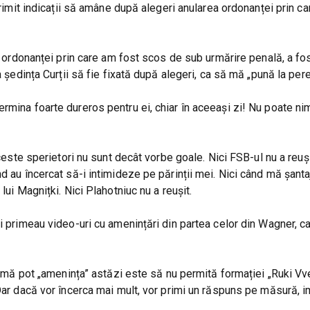
primit indicații să amâne după alegeri anularea ordonanței prin ca
 a ordonanței prin care am fost scos de sub urmărire penală, a fo
a ședința Curții să fie fixată după alegeri, ca să mă „pună la pere
ermina foarte dureros pentru ei, chiar în aceeași zi! Nu poate n
aceste sperietori nu sunt decât vorbe goale. Nici FSB-ul nu a reu
d au încercat să-i intimideze pe părinții mei. Nici când mă șanta
lui Magnițki. Nici Plahotniuc nu a reușit.
ei primeau video-uri cu amenințări din partea celor din Wagner, 
pot „amenința” astăzi este să nu permită formației „Ruki Vver
Dar dacă vor încerca mai mult, vor primi un răspuns pe măsură, i