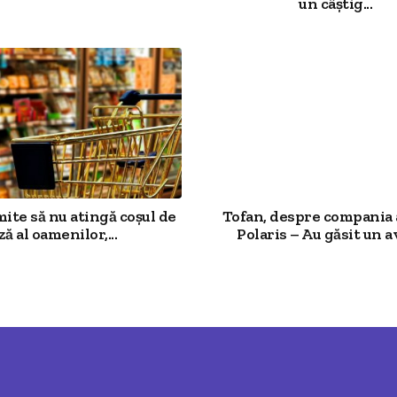
un câștig...
mite să nu atingă coșul de
Tofan, despre compania 
ză al oamenilor,...
Polaris – Au găsit un av