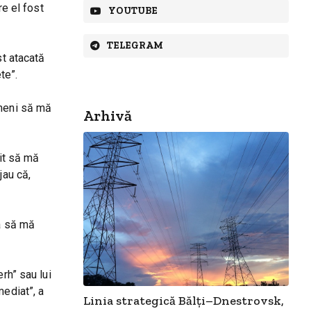
re el fost
YOUTUBE
TELEGRAM
st atacată
te”.
imeni să mă
Arhivă
șit să mă
jau că,
ca să mă
h” sau lui
mediat”, a
Linia strategică Bălți–Dnestrovsk,