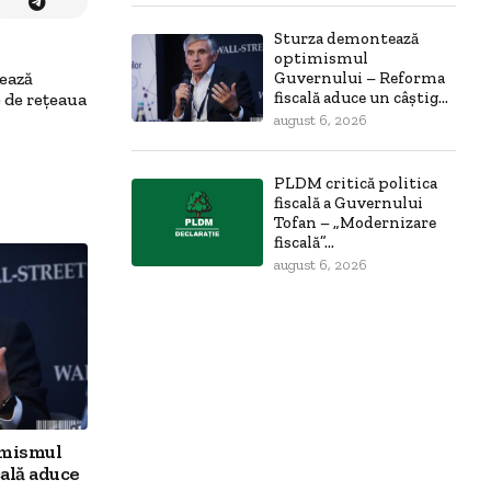
Sturza demontează
optimismul
Guvernului – Reforma
zează
fiscală aduce un câștig...
 de rețeaua
august 6, 2026
PLDM critică politica
fiscală a Guvernului
Tofan – „Modernizare
fiscală”...
august 6, 2026
imismul
ală aduce