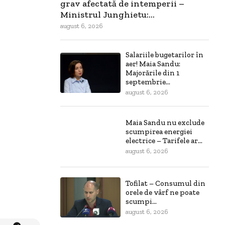
grav afectată de intemperii –
Ministrul Junghietu:...
august 6, 2026
Salariile bugetarilor în
aer! Maia Sandu:
Majorările din 1
septembrie...
august 6, 2026
Maia Sandu nu exclude
scumpirea energiei
electrice – Tarifele ar...
august 6, 2026
Tofilat – Consumul din
orele de vârf ne poate
scumpi...
august 6, 2026