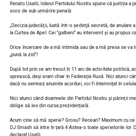
Renato Usatîi, liderul Partidului Nostru spune că justiția a 
scos de sub urmărire penală
„Decizia judecății, luată într-o ședință secretă, de anulare
la Curtea de Apel. Cei "galbeni" au intervenit și au propus c
Orice încercare de a mă intimida sau de a mă presa se va t
„pună la zid”!
După tot prin ce am trecut în 11 ani de activitate politică, 
oprească, deși eram chiar în Federația Rusă. Nici atunci cân
dacă nu semnez anumite acorduri, voi fi întemnițat în celula 
Nici atunci când doamnele din Partidul Nostru și părinții m
oblige să ies din cursa prezidențială.
Acum cine să mă sperie? Grosu? Recean? Maximum cu ce mă 
DJ Smash să intre în țară.4 Astea-s toate sperietorile lor. 
declarat Usatîi