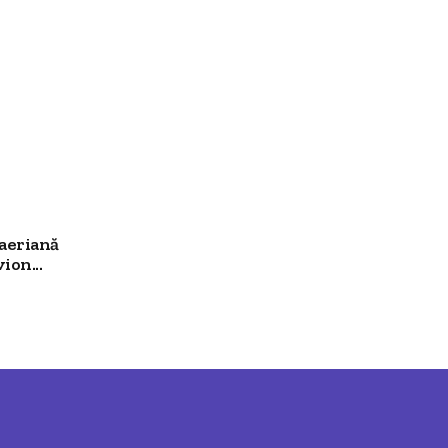
aeriană
ion...