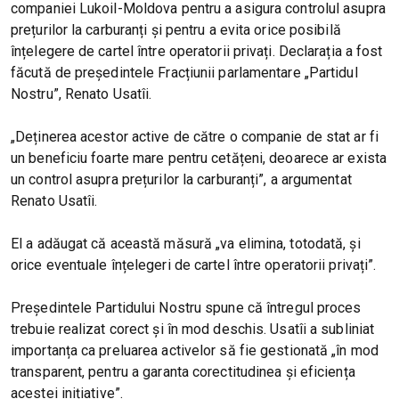
companiei Lukoil-Moldova pentru a asigura controlul asupra
prețurilor la carburanți și pentru a evita orice posibilă
înțelegere de cartel între operatorii privați. Declarația a fost
făcută de președintele Fracțiunii parlamentare „Partidul
Nostru”, Renato Usatîi.
„Deținerea acestor active de către o companie de stat ar fi
un beneficiu foarte mare pentru cetățeni, deoarece ar exista
un control asupra prețurilor la carburanți”, a argumentat
Renato Usatîi.
El a adăugat că această măsură „va elimina, totodată, și
orice eventuale înțelegeri de cartel între operatorii privați”.
Președintele Partidului Nostru spune că întregul proces
trebuie realizat corect și în mod deschis. Usatîi a subliniat
importanța ca preluarea activelor să fie gestionată „în mod
transparent, pentru a garanta corectitudinea și eficiența
acestei inițiative”.