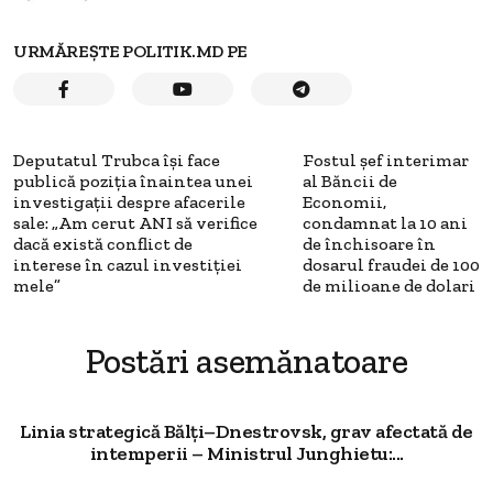
URMĂREȘTE POLITIK.MD PE
Deputatul Trubca își face
Fostul șef interimar
publică poziția înaintea unei
al Băncii de
investigații despre afacerile
Economii,
sale: „Am cerut ANI să verifice
condamnat la 10 ani
dacă există conflict de
de închisoare în
interese în cazul investiției
dosarul fraudei de 100
mele”
de milioane de dolari
Postări asemănatoare
Linia strategică Bălți–Dnestrovsk, grav afectată de
intemperii – Ministrul Junghietu:...