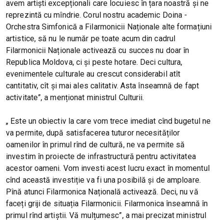
avem artiști excepționali care locuiesc în țara noastră și ne
reprezintă cu mîndrie. Corul nostru academic Doina -
Orchestra Simfonică a Filarmonicii Naționale alte formațiuni
artistice, să nu le număr pe toate acum din cadrul
Filarmonicii Naționale activează cu succes nu doar în
Republica Moldova, ci și peste hotare. Deci cultura,
evenimentele culturale au crescut considerabil atît
cantitativ, cît și mai ales calitativ. Asta înseamnă de fapt
activitate”, a menționat ministrul Culturii.
„ Este un obiectiv la care vom trece imediat cînd bugetul ne
va permite, după satisfacerea tuturor necesităților
oamenilor în primul rînd de cultură, ne va permite să
investim în proiecte de infrastructură pentru activitatea
acestor oameni. Vom investi acest lucru exact în momentul
cînd această investiție va fi una posibilă și de amploare.
Pînă atunci Filarmonica Națională activează. Deci, nu vă
faceți griji de situația Filarmonicii. Filarmonica înseamnă în
primul rînd artiștii. Vă mulțumesc”, a mai precizat ministrul