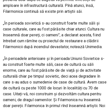
amploare în infrastructură culturală. Pînă atunci, însă,
Filarmonica continuă să existe prin artiștii săi.
„În perioada sovietică s-au construit foarte multe săli și
case culturale, care au fost părăsite chiar atunci. Cultura nu
înseamnă doar pereți, ci oameni”, a declarat acesta, fiind
întrebat cum rămîne cu proiectul de restaurare a clădirii
Filarmonicii după incendiul devastator, notează Unimedia.
„În perioadele anterioare și în perioada Uniunii Sovietice s-
au construit foarte multe săli, case de cultură cu săli
enorme, care au fost părăsite de de viață și de activitate
culturală chiar pe timpul sovietic, deci acea degradare în
care s-au adus o sumedenie de case de cultură. Avem case
de cultură cu peste 1000 de locuri în localități cu 70 de
case. Uitați-vă, noi construim și dezvoltăm cultura pentru
oameni, de dragul oamenilor. Și Filarmonica nu înseamnă
doar pereții. Filarmonica în primul rînd înseamnă artiștii. Noi