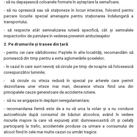
- să nu depaşească coloanele formate în aşteptare la semafoare;
- să nu oprească sau să staţioneze în locuri interzise, folosind pentru
parcare locurile special amenajate pentru staționarea îndelungată a
transportului;
- să respecte atât semnalizarea rutieră specifică, cât şi semnalele
inspectorilor de patrulare în vederea prevenirii ambuteiajelor.
2. Pe drumurile și trasee din țară
:
- pentru cei care sărbătoresc Paştele în alte localităţi, recomandăm să
pornească din timp pentru a evita aglomerările şoselelor;
- în cazul în care sunt nevoiţi să circule pe timp de noapte să folosească
corespunzător luminile;
- să circule cu viteza redusă în special pe arterele care permit
dezvoltarea unei viteze mai mari, deoarece viteza fiind una din
principalele cauze generatoare de accidente rutiere;
- să nu se angajeze în depăşiri neregulamentare;
- recomandarea fermă este de a nu vă urca la volan și a nu conduce
autovehicule după consumul de băuturi alcoolice, având în vedere
riscurile majore la care vă expuneţi atât dumneavoastră cît şi ceilalţi
participanţi la trafic, accidentele produse ca urmare a consumului de
alcool fiind în cele mai multe cazuri cu urmări tragice.