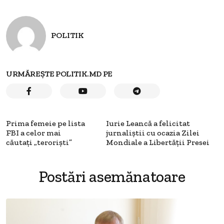
POLITIK
URMĂREȘTE POLITIK.MD PE
Prima femeie pe lista
Iurie Leancă a felicitat
FBI a celor mai
jurnaliștii cu ocazia Zilei
căutaţi „terorişti”
Mondiale a Libertății Presei
Postări asemănatoare