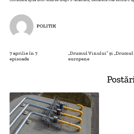
POLITIK
7 aprilie în 7
„Drumul Vinului” şi „Drumul 
episoade
europene
Postăr