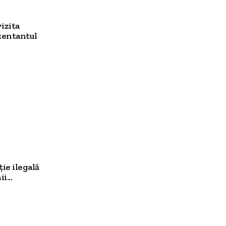
izita
zentantul
ție ilegală
i...