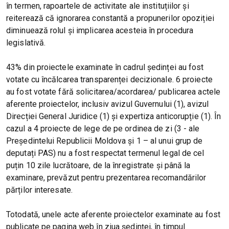
în termen, rapoartele de activitate ale instituțiilor și
reiterează că ignorarea constantă a propunerilor opoziției
diminuează rolul și implicarea acesteia în procedura
legislativă.
43% din proiectele examinate în cadrul ședinței au fost
votate cu încălcarea transparenței decizionale. 6 proiecte
au fost votate fără solicitarea/acordarea/ publicarea actele
aferente proiectelor, inclusiv avizul Guvernului (1), avizul
Direcției General Juridice (1) și expertiza anticorupție (1). În
cazul a 4 proiecte de lege de pe ordinea de zi (3 - ale
Președintelui Republicii Moldova și 1 – al unui grup de
deputați PAS) nu a fost respectat termenul legal de cel
puțin 10 zile lucrătoare, de la înregistrate și până la
examinare, prevăzut pentru prezentarea recomandărilor
părților interesate.
Totodată, unele acte aferente proiectelor examinate au fost
publicate pe pagina web în ziua ședinței, în timpul