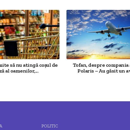
mite să nu atingă coșul de
Tofan, despre compania 
ză al oamenilor,...
Polaris – Au găsit un av
A
POLITIC