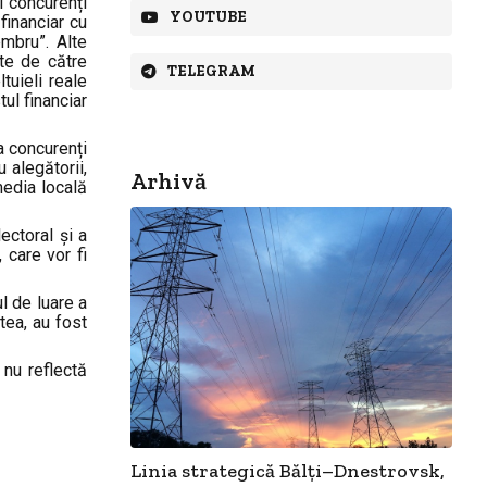
i concurenți
YOUTUBE
 financiar cu
embru”. Alte
ate de către
TELEGRAM
tuieli reale
tul financiar
a concurenți
u alegătorii,
Arhivă
media locală
ectoral și a
 care vor fi
ul de luare a
tea, au fost
 nu reflectă
Linia strategică Bălți–Dnestrovsk,