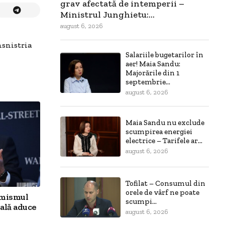
grav afectată de intemperii –
Ministrul Junghietu:...
august 6, 2026
nsnistria
Salariile bugetarilor în
aer! Maia Sandu:
Majorările din 1
septembrie...
august 6, 2026
Maia Sandu nu exclude
scumpirea energiei
electrice – Tarifele ar...
august 6, 2026
Tofilat – Consumul din
orele de vârf ne poate
imismul
scumpi...
ală aduce
august 6, 2026