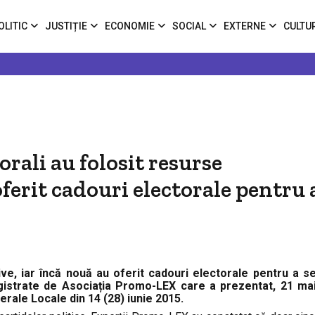
OLITIC
JUSTIȚIE
ECONOMIE
SOCIAL
EXTERNE
CULTU
rali au folosit resurse
oferit cadouri electorale pentru 
tive, iar încă nouă au oferit cadouri electorale pentru a 
gistrate de Asociația Promo-LEX care a prezentat, 21 mai
erale Locale din 14 (28) iunie 2015.