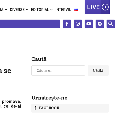
LIVE
RĂ
DIVERSE
EDITORIAL
INTERVIU
Caută
Caută
a se
după:
Urmărește-ne
se promova.
, cel de-al
FACEBOOK