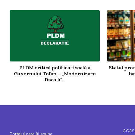
PLDM critică politica fiscală a
Statul pro
Guvernului Tofan – „Modernizare
ba
fiscală”...
ACAS
Portalul care îți spune