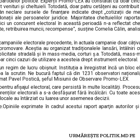
 partidelor politice. Experții Promo-LEX au constatat că doar cinc
venituri și cheltuieli. Totodată, doar patru cetățeni au contribuit
ân neclare sursele de finanțare indicate drept „cotizații de m
ații ale persoanelor juridice. Majoritatea cheltuielilor raport
ici un concurent electoral în această perioadă n-a reflectat chel
te, retribuirea muncii, recompense”, susține Cornelia Călin, analis
mpaniile electorale precedente, în actuala campanie doar câțiv
promovare. Aceștia au organizat tradiționalele lansări, întâlniri c
blicitate stradală și în mass-media, corturi ș.a. Totodată, mass-
ar cinci cazuri de utilizare a acesteia drept instrument electoral.
regim de lucru obișnuit. Instituția a înregistrat încă un bloc el
ipa la scrutin. Ne bucură faptul că din 1231 observatori naționali,
firmat Pavel Postică, șeful Misiunii de Observare Promo-LEX.
entru afișajul electoral, care persistă în multe localități. Proces
urenților electorali a s-a desfășurat fără încălcări. Cu toate aces
 locale au întârziat cu luarea unor asemenea decizii.
e.
Opiniile exprimate în cadrul acestui raport aparţin autorilor şi
URMĂREȘTE POLITIK.MD PE