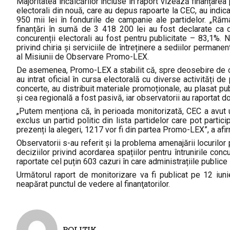
Majoritatea încălcărilor incluse în raport vizează finanțarea
electorali din nouă, care au depus rapoarte la CEC, au indicat 
950 mii lei în fondurile de campanie ale partidelor. „Răm
finanțări în sumă de 3 418 200 lei au fost declarate ca don
concurenții electorali au fost pentru publicitate – 83,1%. N
privind chiria și serviciile de întreținere a sediilor permanen
al Misiunii de Observare Promo-LEX.
De asemenea, Promo-LEX a stabilit că, spre deosebire de ca
au intrat oficial în cursa electorală cu diverse activități de 
concerte, au distribuit materiale promoționale, au plasat pu
și cea regională a fost pasivă, iar observatorii au raportat do
„Putem menționa că, în perioada monitorizată, CEC a avut un 
exclus un partid politic din lista partidelor care pot partic
prezenți la alegeri, 1217 vor fi din partea Promo-LEX”, a a
Observatorii s-au referit și la problema amenajării locurilor p
deciziilor privind acordarea spațiilor pentru întrunirile conc
raportate cel puțin 603 cazuri în care administrațiile publice
Următorul raport de monitorizare va fi publicat pe 12 iuni
neapărat punctul de vedere al finanţatorilor.
POLITIK