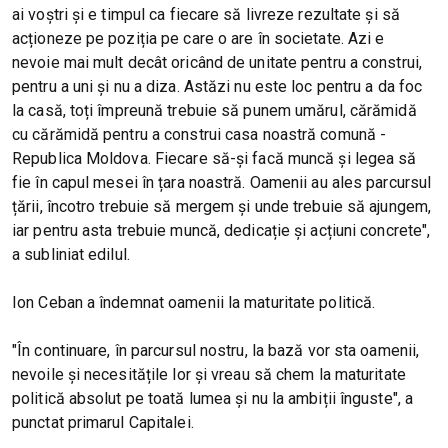
ai voștri și e timpul ca fiecare să livreze rezultate și să
acționeze pe poziția pe care o are în societate. Azi e
nevoie mai mult decât oricând de unitate pentru a construi,
pentru a uni și nu a diza. Astăzi nu este loc pentru a da foc
la casă, toți împreună trebuie să punem umărul, cărămidă
cu cărămidă pentru a construi casa noastră comună -
Republica Moldova. Fiecare să-și facă muncă și legea să
fie în capul mesei în țara noastră. Oamenii au ales parcursul
țării, încotro trebuie să mergem și unde trebuie să ajungem,
iar pentru asta trebuie muncă, dedicație și acțiuni concrete",
a subliniat edilul.
Ion Ceban a îndemnat oamenii la maturitate politică.
"În continuare, în parcursul nostru, la bază vor sta oamenii,
nevoile și necesitățile lor și vreau să chem la maturitate
politică absolut pe toată lumea și nu la ambiții înguste", a
punctat primarul Capitalei.