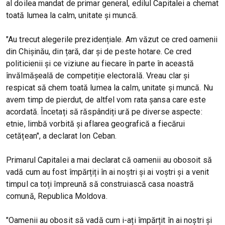
al doilea mandat de primar general, edilul Capitalei a chemat
toată lumea la calm, unitate și muncă.
"Au trecut alegerile prezidențiale. Am văzut ce cred oamenii
din Chișinău, din țară, dar și de peste hotare. Ce cred
politicienii și ce viziune au fiecare în parte în această
învălmășeală de competiție electorală. Vreau clar și
respicat să chem toată lumea la calm, unitate și muncă. Nu
avem timp de pierdut, de altfel vom rata șansa care este
acordată. Încetați să răspândiți ură pe diverse aspecte:
etnie, limbă vorbită și aflarea geografică a fiecărui
cetățean", a declarat Ion Ceban.
Primarul Capitalei a mai declarat că oamenii au obosoit să
vadă cum au fost împărțiți în ai noștri și ai voștri și a venit
timpul ca toți împreună să construiască casa noastră
comună, Republica Moldova.
"Oamenii au obosit să vadă cum i-ați împărțit în ai noștri și