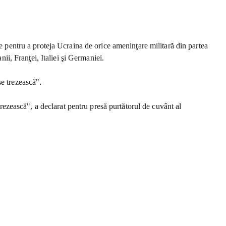
te pentru a proteja Ucraina de orice ameninţare militară din partea
nii, Franţei, Italiei şi Germaniei.
se trezească".
trezească", a declarat pentru presă purtătorul de cuvânt al