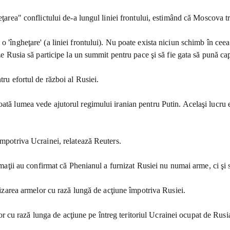
eţarea" conflictului de-a lungul liniei frontului, estimând că Moscova t
 'îngheţare' (a liniei frontului). Nu poate exista niciun schimb în ceea 
eze Rusia să participe la un summit pentru pace şi să fie gata să pună ca
tru efortul de război al Rusiei.
oată lumea vede ajutorul regimului iranian pentru Putin. Acelaşi lucru 
împotriva Ucrainei, relatează Reuters.
ormaţii au confirmat că Phenianul a furnizat Rusiei nu numai arme, ci şi s
ilizarea armelor cu rază lungă de acţiune împotriva Rusiei.
melor cu rază lunga de acţiune pe întreg teritoriul Ucrainei ocupat de Rusi