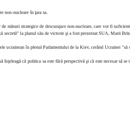
re non-nucleare în ţara sa.
r de măsuri strategice de descurajare non-nucleare, care vor fi suficien
xă secretă" la planul său de victorie şi a fost prezentat SUA, Marii Brita
tele ucrainean în plenul Parlamentului de la Kiev, cerând Ucrainei "să 
ă înţeleagă că politica sa este fără perspectivă şi că este necesar să se 