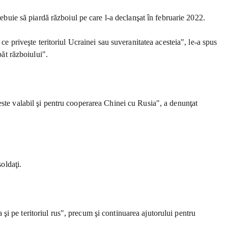
rebuie să piardă războiul pe care l-a declanşat în februarie 2022.
ce priveşte teritoriul Ucrainei sau suveranitatea acesteia", le-a spus
păt războiului".
este valabil şi pentru cooperarea Chinei cu Rusia", a denunţat
oldaţi.
a şi pe teritoriul rus", precum şi continuarea ajutorului pentru