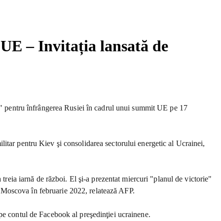
UE – Invitația lansată de
ei" pentru înfrângerea Rusiei în cadrul unui summit UE pe 17
militar pentru Kiev şi consolidarea sectorului energetic al Ucrainei,
.
treia iarnă de război. El şi-a prezentat miercuri "planul de victorie"
 de Moscova în februarie 2022, relatează AFP.
te pe contul de Facebook al preşedinţiei ucrainene.