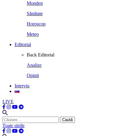
Monden
Sănătate
Horoscop
Meteo
Editorial
Back
Editorial
Analize
Opinii
Interviu
LIVE
Caută
după:
Toate stirile