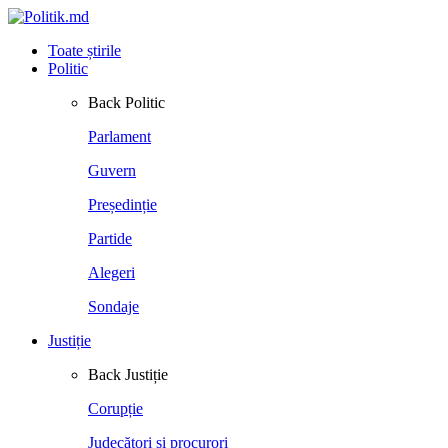
Toate știrile
Politic
Back
Politic
Parlament
Guvern
Președinție
Partide
Alegeri
Sondaje
Justiție
Back
Justiție
Corupție
Judecători și procurori