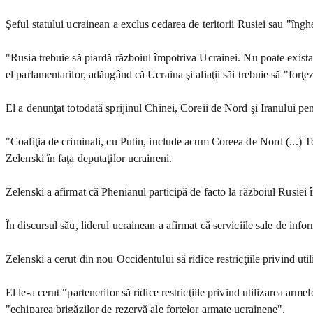
Şeful statului ucrainean a exclus cedarea de teritorii Rusiei sau "îngh
"Rusia trebuie să piardă războiul împotriva Ucrainei. Nu poate exista o
el parlamentarilor, adăugând că Ucraina şi aliaţii săi trebuie să "forţ
El a denunţat totodată sprijinul Chinei, Coreii de Nord şi Iranului pen
"Coaliţia de criminali, cu Putin, include acum Coreea de Nord (...) T
Zelenski în faţa deputaţilor ucraineni.
Zelenski a afirmat că Phenianul participă de facto la războiul Rusiei 
În discursul său, liderul ucrainean a afirmat că serviciile sale de inf
Zelenski a cerut din nou Occidentului să ridice restricţiile privind ut
El le-a cerut "partenerilor să ridice restricţiile privind utilizarea ar
"echiparea brigăzilor de rezervă ale forţelor armate ucrainene".