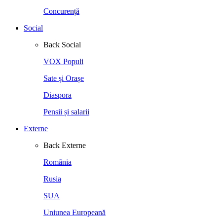
Concurență
Social
Back
Social
VOX Populi
Sate și Orașe
Diaspora
Pensii și salarii
Externe
Back
Externe
România
Rusia
SUA
Uniunea Europeană