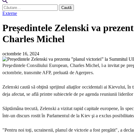
Caută
după:
Externe
Președintele Zelenski va prezent
Charles Michel
octombrie 16, 2024
Preşedintele Consiliului European, Charles Michel, l-a invitat pe pre
octombrie, transmite AFP, preluată de Agerpres.
Zelenski caută să obţină sprijinul aliaţilor occidentali ai Kievului, în
deja afectat, se află printre subiectele de pe agenda reuniunii liderilo
Săptămâna trecută, Zelenski a vizitat rapid capitale europene, în speci
într-un discurs rostit în Parlamentul de la Kiev şi a exclus posibilita
"Pentru noi toţi, ucrainenii, planul de victorie a fost pregătit", a decl