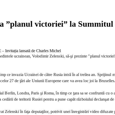
a ”planul victoriei” la Summitul 
şedintele ucrainean, Volodimir Zelenski, să-şi prezinte "planul victori
 timp ce invazia Ucrainei de către Rusia intră în al treilea an. Sprijinul 
r celor 27 de ţări ale Uniunii Europene care va avea loc joi la Bruxelles
al Berlin, Londra, Paris şi Roma, în timp ce ţara sa se confruntă cu o a 
tea cedării de teritorii Rusiei pentru a pune capăt războiului declanşat
arat Zelenski în faţa deputaţilor, potrivit unei înregistrări video difuza