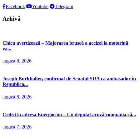
Facebook
Youtube
Telegram
Arhivă
Chicu avertizează – Majorarea bruscă a accizei la motorină
va...
august 8, 2026
Joseph Burkhalter, confirmat de Senatul SUA ca ambasador în
Republica...
august 8, 2026
Critici la adresa Energocom – Un deputat acuză compania că...
august 7, 2026