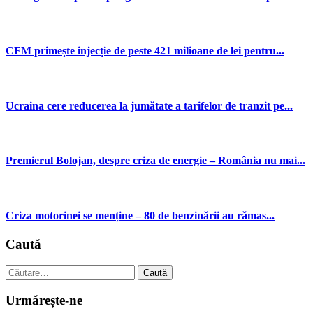
CFM primește injecție de peste 421 milioane de lei pentru...
Ucraina cere reducerea la jumătate a tarifelor de tranzit pe...
Premierul Bolojan, despre criza de energie – România nu mai...
Criza motorinei se menține – 80 de benzinării au rămas...
Caută
Caută
după:
Urmărește-ne