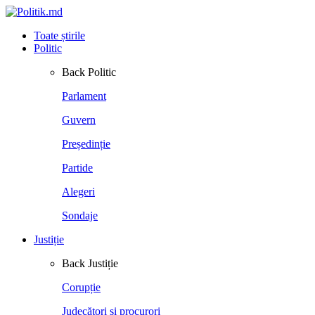
Toate știrile
Politic
Back
Politic
Parlament
Guvern
Președinție
Partide
Alegeri
Sondaje
Justiție
Back
Justiție
Corupție
Judecători și procurori