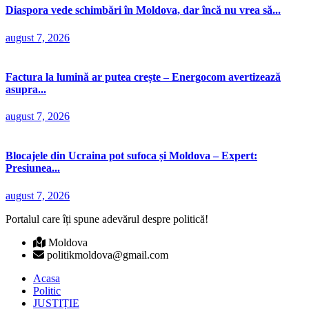
Diaspora vede schimbări în Moldova, dar încă nu vrea să...
august 7, 2026
Factura la lumină ar putea crește – Energocom avertizează
asupra...
august 7, 2026
Blocajele din Ucraina pot sufoca și Moldova – Expert:
Presiunea...
august 7, 2026
Portalul care îți spune adevărul despre politică!
Moldova
politikmoldova@gmail.com
Acasa
Politic
JUSTIȚIE