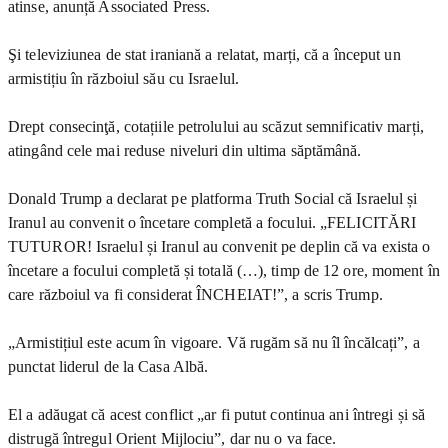
atinse, anunță Associated Press.
Şi televiziunea de stat iraniană a relatat, marți, că a început un
armistițiu în războiul său cu Israelul.
Drept consecinţă, cotațiile petrolului au scăzut semnificativ marți,
atingând cele mai reduse niveluri din ultima săptămână.
Donald Trump a declarat pe platforma Truth Social că Israelul și
Iranul au convenit o încetare completă a focului. „FELICITĂRI
TUTUROR! Israelul și Iranul au convenit pe deplin că va exista o
încetare a focului completă și totală (…), timp de 12 ore, moment în
care războiul va fi considerat ÎNCHEIAT!”, a scris Trump.
„Armistițiul este acum în vigoare. Vă rugăm să nu îl încălcați”, a
punctat liderul de la Casa Albă.
El a adăugat că acest conflict „ar fi putut continua ani întregi și să
distrugă întregul Orient Mijlociu”, dar nu o va face.