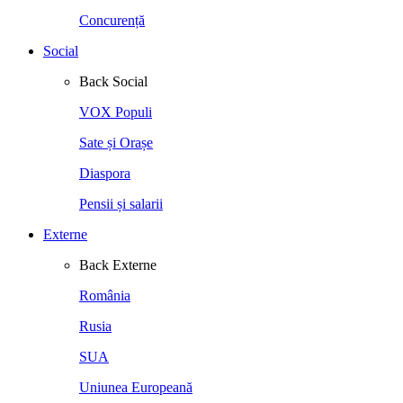
Concurență
Social
Back
Social
VOX Populi
Sate și Orașe
Diaspora
Pensii și salarii
Externe
Back
Externe
România
Rusia
SUA
Uniunea Europeană