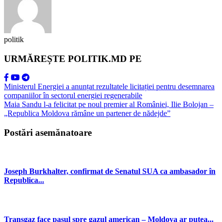
politik
URMĂREȘTE POLITIK.MD PE
Ministerul Energiei a anunțat rezultatele licitației pentru desemnarea
companiilor în sectorul energiei regenerabile
Maia Sandu l-a felicitat pe noul premier al României, Ilie Bolojan –
„Republica Moldova rămâne un partener de nădejde”
Postări asemănatoare
Joseph Burkhalter, confirmat de Senatul SUA ca ambasador în
Republica...
Transgaz face pasul spre gazul american – Moldova ar putea...