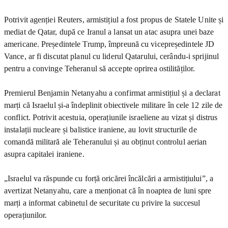
Potrivit agenției Reuters, armistițiul a fost propus de Statele Unite și
mediat de Qatar, după ce Iranul a lansat un atac asupra unei baze
americane. Președintele Trump, împreună cu vicepreședintele JD
Vance, ar fi discutat planul cu liderul Qatarului, cerându-i sprijinul
pentru a convinge Teheranul să accepte oprirea ostilităților.
Premierul Benjamin Netanyahu a confirmat armistițiul și a declarat
marți că Israelul și-a îndeplinit obiectivele militare în cele 12 zile de
conflict. Potrivit acestuia, operațiunile israeliene au vizat și distrus
instalații nucleare și balistice iraniene, au lovit structurile de
comandă militară ale Teheranului și au obținut controlul aerian
asupra capitalei iraniene.
„Israelul va răspunde cu forță oricărei încălcări a armistițiului”, a
avertizat Netanyahu, care a menționat că în noaptea de luni spre
marți a informat cabinetul de securitate cu privire la succesul
operațiunilor.