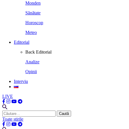
Monden
Sănătate
Horoscop
Meteo
Editorial
Back
Editorial
Analize
Opinii
Interviu
LIVE
Caută
după:
Toate stirile