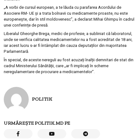
„A vorbi de cursul european, a te lăuda cu parafarea Acordului de
Asociere RM- UE și a trata bolnavii cu medicamente proaste, nu este
europenește, dar în stil moldovenesc”, a declarat Mihai Ghimpu în cadrul
unei conferințe de presă.
Liberalul Gheorghe Brega, medic de profesie, a subliniat că laboratorul,
unde se verifica calitatea medicamentelor nu a fost acreditat de 18 ani,
iar acest lucru s-ar fi întâmplat din cauza deputaților din majoritatea
Parlamentară.
În special, de aceste nereguli au fost acuzați înalții demnitari de stat din
cadrul Ministerului Sănătății, care „ar fi implicați în scheme
neregulamentare de procurare a medicamentelor”.
POLITIK
URMĂREȘTE POLITIK.MD PE