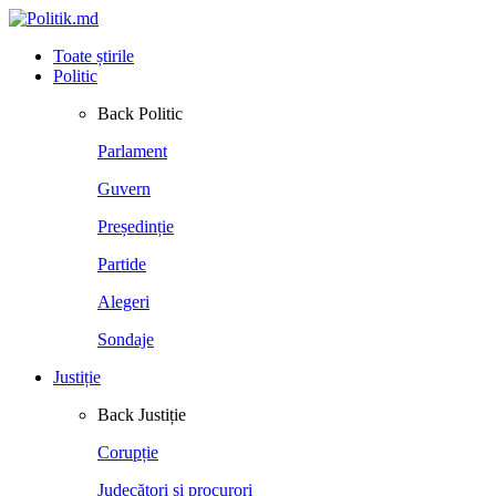
Toate știrile
Politic
Back
Politic
Parlament
Guvern
Președinție
Partide
Alegeri
Sondaje
Justiție
Back
Justiție
Corupție
Judecători și procurori