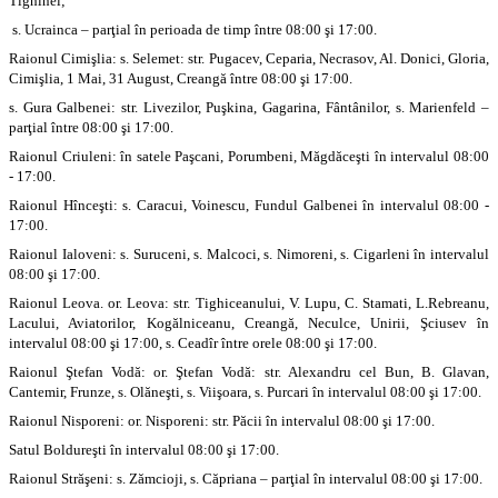
Tighinei;
s. Ucrainca – parţial în perioada de timp între 08:00 şi 17:00.
Raionul Cimişlia: s. Selemet: str. Pugacev, Ceparia, Necrasov, Al. Donici, Gloria,
Cimişlia, 1 Mai, 31 August, Creangă între 08:00 şi 17:00.
s. Gura Galbenei: str. Livezilor, Puşkina, Gagarina, Fântânilor, s. Marienfeld –
parţial între 08:00 şi 17:00.
Raionul Criuleni: în satele Paşcani, Porumbeni, Măgdăceşti în intervalul 08:00
- 17:00.
Raionul Hînceşti: s. Caracui, Voinescu, Fundul Galbenei în intervalul 08:00 -
17:00.
Raionul Ialoveni: s. Suruceni, s. Malcoci, s. Nimoreni, s. Cigarleni în intervalul
08:00 şi 17:00.
Raionul Leova. or. Leova: str. Tighiceanului, V. Lupu, C. Stamati, L.Rebreanu,
Lacului, Aviatorilor, Kogălniceanu, Creangă, Neculce, Unirii, Şciusev în
intervalul 08:00 şi 17:00, s. Ceadîr între orele 08:00 şi 17:00.
Raionul Ştefan Vodă: or. Ştefan Vodă: str. Alexandru cel Bun, B. Glavan,
Cantemir, Frunze, s. Olăneşti, s. Viişoara, s. Purcari în intervalul 08:00 şi 17:00.
Raionul Nisporeni: or. Nisporeni: str. Păcii în intervalul 08:00 şi 17:00.
Satul Boldureşti în intervalul 08:00 şi 17:00.
Raionul Străşeni: s. Zămcioji, s. Căpriana – parţial în intervalul 08:00 şi 17:00.