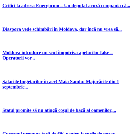
Critici la adresa Energocom – Un deputat acuză compania că...
Diaspora vede schimbări în Moldova, dar încă nu vrea să...
Moldova introduce un scut împotriva apelurilor false –
Operatorii vor...
Salariile bugetarilor în aer! Maia Sandu: Majorările din 1
septembrie...
Statul promite să nu atingă coșul de bază al oamenilor,...
Guvernul propune taxă de 6% pentru jocurile de noroc –...