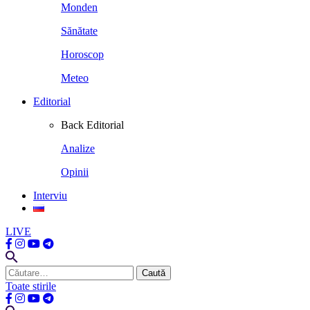
Monden
Sănătate
Horoscop
Meteo
Editorial
Back
Editorial
Analize
Opinii
Interviu
LIVE
Caută
după:
Toate stirile