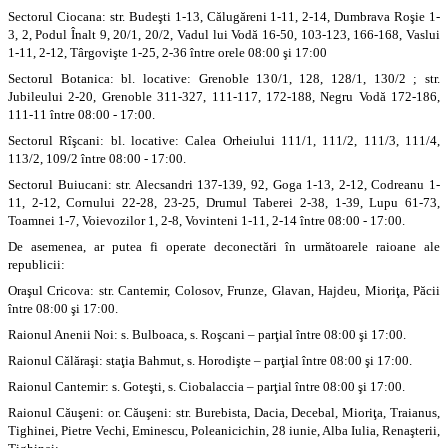
Sectorul Ciocana: str. Budeşti 1-13, Călugăreni 1-11, 2-14, Dumbrava Roşie 1-
3, 2, Podul Înalt 9, 20/1, 20/2, Vadul lui Vodă 16-50, 103-123, 166-168, Vaslui
1-11, 2-12, Târgovişte 1-25, 2-36 între orele 08:00 şi 17:00
Sectorul Botanica: bl. locative: Grenoble 130/1, 128, 128/1, 130/2 ; str.
Jubileului 2-20, Grenoble 311-327, 111-117, 172-188, Negru Vodă 172-186,
111-11 între 08:00 - 17:00.
Sectorul Rîşcani: bl. locative: Calea Orheiului 111/1, 111/2, 111/3, 111/4,
113/2, 109/2 între 08:00 - 17:00.
Sectorul Buiucani: str. Alecsandri 137-139, 92, Goga 1-13, 2-12, Codreanu 1-
11, 2-12, Cornului 22-28, 23-25, Drumul Taberei 2-38, 1-39, Lupu 61-73,
Toamnei 1-7, Voievozilor 1, 2-8, Vovinteni 1-11, 2-14 între 08:00 - 17:00.
De asemenea, ar putea fi operate deconectări în următoarele raioane ale
republicii:
Oraşul Cricova: str. Cantemir, Colosov, Frunze, Glavan, Hajdeu, Mioriţa, Păcii
între 08:00 şi 17:00.
Raionul Anenii Noi: s. Bulboaca, s. Roşcani – parţial între 08:00 şi 17:00.
Raionul Călăraşi: staţia Bahmut, s. Horodişte – parţial între 08:00 şi 17:00.
Raionul Cantemir: s. Goteşti, s. Ciobalaccia – parţial între 08:00 şi 17:00.
Raionul Căuşeni: or. Căuşeni: str. Burebista, Dacia, Decebal, Mioriţa, Traianus,
Tighinei, Pietre Vechi, Eminescu, Poleanicichin, 28 iunie, Alba Iulia, Renaşterii,