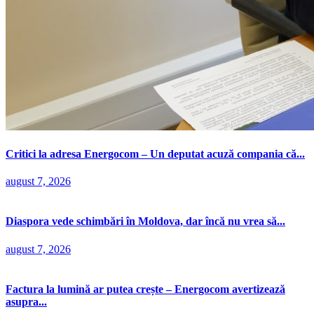
Critici la adresa Energocom – Un deputat acuză compania că...
august 7, 2026
Diaspora vede schimbări în Moldova, dar încă nu vrea să...
august 7, 2026
Factura la lumină ar putea crește – Energocom avertizează
asupra...