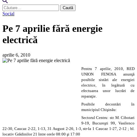
Caută
după:
Social
Pe 7 aprilie fără energie
electrică
aprilie 6, 2010
Pentru 7 aprilie, 2010, RED
UNION FENOSA anunţă
posibile sistări ale energiei
electrice, în legătură cu
efectuarea unor lucrări de
reparaţie.
Posibile decontări în
municipiul Chişinău:
Sectorul Centru: str. M. Cibotari
9-19, Bucureşti 99, Vasilenco
22-30, Caucaz 2-22, 1-13, 31 August 2-26, 1-3, str-la 1 Caucaz 1-27, 2-12 ; bl.
locativ Grădinilor 21 între orele 08:00 şi 17:00