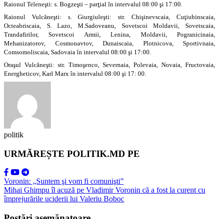
Raionul Teleneşti: s. Bogzeşti – parţial în intervalul 08:00 şi 17:00.
Raionul Vulcăneşti: s. Giurgiuleşti: str. Chişinevscaia, Cuţiubinscaia,
Octeabriscaia, S. Lazo, M.Sadoveanu, Sovetscoi Moldavii, Sovetscaia,
Trandafirilor, Sovetscoi Armii, Lenina, Moldavii, Pogranicinaia,
Mehanizatorov, Cosmonavtov, Dunaiscaia, Plotnicova, Sportivnaia,
Comsomoliscaia, Sadovaia în intervalul 08:00 şi 17:00.
Oraşul Vulcăneşti: str. Timoşenco, Severnaia, Polevaia, Novaia, Fructovaia,
Energheticov, Karl Marx în intervalul 08:00 şi 17: 00.
politik
URMĂREȘTE POLITIK.MD PE
Voronin: „Suntem şi vom fi comunişti”
Mihai Ghimpu îl acuză pe Vladimir Voronin că a fost la curent cu
împrejurările uciderii lui Valeriu Boboc
Postări asemănatoare