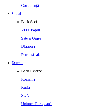
Concurență
Social
Back
Social
VOX Populi
Sate și Orașe
Diaspora
Pensii și salarii
Externe
Back
Externe
România
Rusia
SUA
Uniunea Europeană