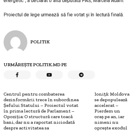
energetic”, a declarat o altă deputată PAS, Marcela Adam.
Proiectul de lege urmează să fie votat și în lectură finală.
POLITIK
URMĂREȘTE POLITIK.MD PE
Centrul pentru combaterea
Ioniță: Moldova
dezinformării trece în subordinea
se depopulează
Șefului Statului – Proiectul votat
accelerat –
în prima lectură de Parlament –
Pierdem un
Opoziția: O structură care toacă
oraș pe an, iar
bani, dar nu a raportat niciodată
nimeni nu
despre activitatea sa
oprește exodul