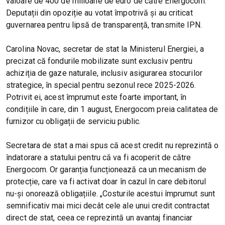
valoare de 400 de milioane de euro de către Energocom.
Deputații din opoziție au votat împotrivă și au criticat
guvernarea pentru lipsă de transparență, transmite IPN.
Carolina Novac, secretar de stat la Ministerul Energiei, a
precizat că fondurile mobilizate sunt exclusiv pentru
achiziția de gaze naturale, inclusiv asigurarea stocurilor
strategice, în special pentru sezonul rece 2025-2026.
Potrivit ei, acest împrumut este foarte important, în
condițiile în care, din 1 august, Energocom preia calitatea de
furnizor cu obligații de serviciu public.
Secretara de stat a mai spus că acest credit nu reprezintă o
îndatorare a statului pentru că va fi acoperit de către
Energocom. Or garanția funcționează ca un mecanism de
protecție, care va fi activat doar în cazul în care debitorul
nu-și onorează obligațiile. „Costurile acestui împrumut sunt
semnificativ mai mici decât cele ale unui credit contractat
direct de stat, ceea ce reprezintă un avantaj financiar