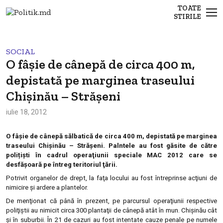
TOATE
STIRILE
SOCIAL
O fâşie de cânepă de circa 400 m,
depistată pe marginea traseului
Chişinău – Străşeni
iulie 18, 2012
O fâşie de cânepă sălbatică de circa 400 m, depistată pe marginea
traseului Chişinău – Străşeni. Palntele au fost găsite de către
polițiști în cadrul operaţiunii speciale MAC 2012 care se
desfăşoară pe întreg teritoriul ţării.
Potrivit organelor de drept, la faţa locului au fost întreprinse acţiuni de
nimicire şi ardere a plantelor.
De menţionat că până în prezent, pe parcursul operaţiunii respective
poliţiştii au nimicit circa 300 plantaţii de cânepă atât în mun. Chişinău cât
şi în suburbii. În 21 de cazuri au fost intentate cauze penale pe numele