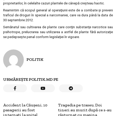
proprietarilor, în celelalte cazuri plantele de cânepă creşteau haotic.
Reamintim că scopul general al operaţiunii este de a combate şi preveni
traficul de droguri în special a narcomaniei, care va dura până la data de
30 septembrie 2012.
Semănatul sau cultivarea de plante care conţin substanţe narcotice sau
psihotrope, prelucrarea sau utilizarea a astfel de plante fără autorizaţie
se pedepseşte penal conform legislaţiei în vigoare.
POLITIK
URMĂREȘTE POLITIK.MD PE
Accident la Căuşeni. 10
Tragedia pe traseu. Doi
pasagerii au fost
tineri au murit după ce s-au
internaţi la spital
răsturnat cu mașina