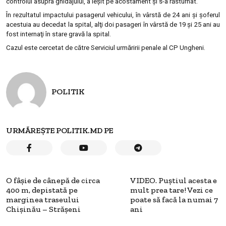
controlul asupra ghidajului, a ieşit pe acostament şi s-a răsturnat.
În rezultatul impactului pasagerul vehicului, în vârstă de 24 ani şi şoferul
acestuia au decedat la spital, alţi doi pasageri în vârstă de 19 şi 25 ani au
fost internaţi în stare gravă la spital.
Cazul este cercetat de către Serviciul urmăririi penale al CP Ungheni.
POLITIK
URMĂREȘTE POLITIK.MD PE
O fâşie de cânepă de circa
VIDEO. Puştiul acesta e
400 m, depistată pe
mult prea tare! Vezi ce
marginea traseului
poate să facă la numai 7
Chişinău – Străşeni
ani