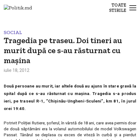
TOATE
STIRILE
SOCIAL
Tragedia pe traseu. Doi tineri au
murit după ce s-au răsturnat cu
mașina
iulie 18, 2012
Două persoane au murit, iar altele două au ajuns în stare gravă la
spital după ce s-au răsturnat cu mașina. Tragedia s-a produs
ieri, pe traseul R-1, ”Chişinău-Ungheni-Sculeni”, km 81, în jurul
orei 19:40.
Potrivit Poliției Rutiere, șoferul, în vârstă de 18 ani, care avea permis doar
de două săptămâni era la volanul automobilului de model Volkswagen
Passat. Tânărul se deplasa cu exces de viteză în curbă și a pierdut