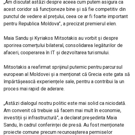
„Am discutat astăzi despre aceea cum putem asigura ca
acest coridor să funcționeze bine și să fie competitiv din
punctul de vedere al prețului, ceea ce ar fi foarte important
pentru Republica Moldova”, a precizat premierul elen.
Maia Sandu și Kyriakos Mitsotakis au vorbit și despre
sporirea comerțului bilateral, consolidarea legăturilor de
afaceri, cooperarea în IT și dezvoltarea turismului.
Mitsotakis a reafirmat sprijinul puternic pentru parcursul
european al Moldovei și a menționat că Grecia este gata să
împărtășească experiențele sale, pentru a contribui la un
proces mai rapid de aderare.
„Astăzi dialogul nostru politic este mai solid ca niciodată.
Am convenit că trebuie să facem mai mult în economie,
investiții și infrastructură”, a declarat președinta Maia
Sandu, în cadrul conferinței de presă. Au fost menționate
proiecte comune precum recunoașterea permiselor