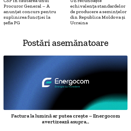
CSP în căutarea unui
UE recunoaște
Procuror General – A
echivalența standardelor
anunțat concurs pentru
de producere a semințelor
suplinirea funcţiei la
din Republica Moldova și
șefia PG
Ucraina
Postări asemănatoare
Factura la lumină ar putea crește – Energocom
avertizează asupra...