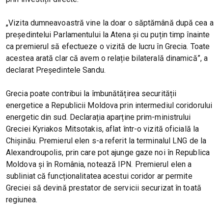
„Vizita dumneavoastră vine la doar o săptămână după cea a
președintelui Parlamentului la Atena și cu puțin timp înainte
ca premierul să efectueze o vizită de lucru în Grecia. Toate
acestea arată clar că avem o relație bilaterală dinamică”, a
declarat Președintele Sandu.
Grecia poate contribui la îmbunătățirea securității
energetice a Republicii Moldova prin intermediul coridorului
energetic din sud. Declarația aparține prim-ministrului
Greciei Kyriakos Mitsotakis, aflat într-o vizită oficială la
Chișinău. Premierul elen s-a referit la terminalul LNG de la
Alexandroupolis, prin care pot ajunge gaze noi în Republica
Moldova și în România, notează IPN. Premierul elen a
subliniat că funcționalitatea acestui coridor ar permite
Greciei să devină prestator de servicii securizat în toată
regiunea.