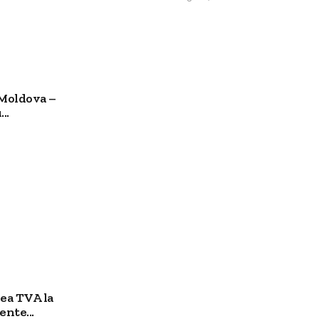
 Moldova –
..
ea TVA la
ente...