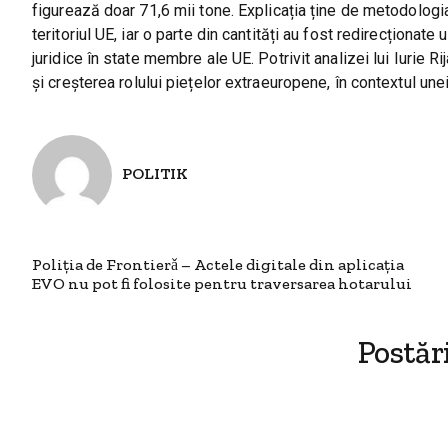
figurează doar 71,6 mii tone. Explicația ține de metodologi
teritoriul UE, iar o parte din cantități au fost redirecționate 
juridice în state membre ale UE. Potrivit analizei lui Iurie
și creșterea rolului piețelor extraeuropene, în contextul unei
POLITIK
Poliția de Frontierǎ – Actele digitale din aplicația
EVO nu pot fi folosite pentru traversarea hotarului
Postăr