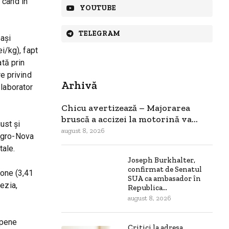
 când în
YOUTUBE
TELEGRAM
eași
i/kg), fapt
ată prin
re privind
Arhivă
 laborator
Chicu avertizează – Majorarea
bruscă a accizei la motorină va...
ust și
august 8, 2026
„Agro-Nova
tale.
Joseph Burkhalter,
confirmat de Senatul
tone (3,41
SUA ca ambasador în
iezia,
Republica...
august 8, 2026
opene
Critici la adresa