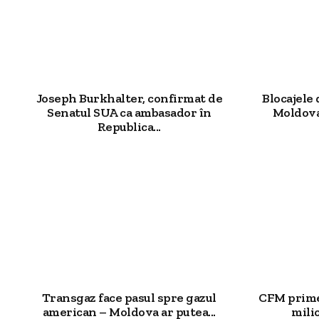
Joseph Burkhalter, confirmat de
Blocajele 
Senatul SUA ca ambasador în
Moldova 
Republica...
Transgaz face pasul spre gazul
CFM primeș
american – Moldova ar putea...
milio