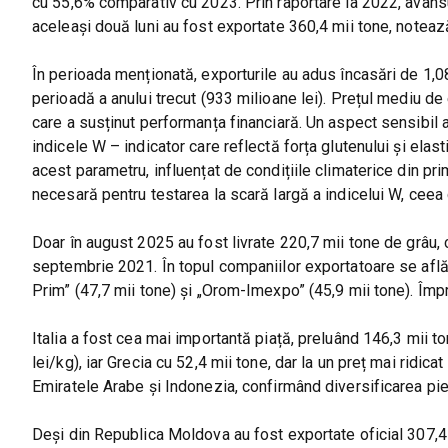
cu 55,6% comparativ cu 2023. Prin raportare la 2022, avans
aceleași două luni au fost exportate 360,4 mii tone, notea
În perioada menționată, exporturile au adus încasări de 1,
perioadă a anului trecut (933 milioane lei). Prețul mediu de 
care a susținut performanța financiară. Un aspect sensibil a
indicele W – indicator care reflectă forța glutenului și elas
acest parametru, influențat de condițiile climaterice din p
necesară pentru testarea la scară largă a indicelui W, ceea
Doar în august 2025 au fost livrate 220,7 mii tone de grâu, c
septembrie 2021. În topul companiilor exportatoare se află
Prim” (47,7 mii tone) și „Orom-Imexpo” (45,9 mii tone). Împre
Italia a fost cea mai importantă piață, preluând 146,3 mii t
lei/kg), iar Grecia cu 52,4 mii tone, dar la un preț mai ridicat
Emiratele Arabe și Indonezia, confirmând diversificarea pie
Deși din Republica Moldova au fost exportate oficial 307,4 m