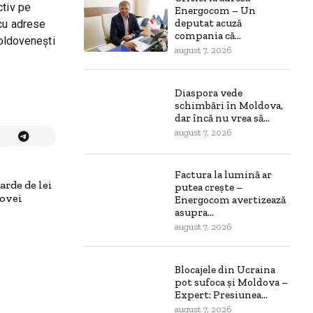
ctiv pe
Energocom – Un
deputat acuză
r cu adrese
compania că...
moldovenești
august 7, 2026
Diaspora vede
schimbări în Moldova,
dar încă nu vrea să...
august 7, 2026
Factura la lumină ar
arde de lei
putea crește –
dovei
Energocom avertizează
asupra...
august 7, 2026
Blocajele din Ucraina
pot sufoca și Moldova –
Expert: Presiunea...
august 7, 2026