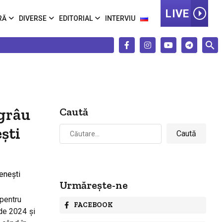
LIVE
RĂ
DIVERSE
EDITORIAL
INTERVIU
 grâu
Caută
Caută
ști
după:
Urmărește-ne
 pentru
FACEBOOK
 de 2024 și