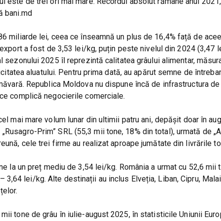
ul este de trei ori mai mare. Recordul absolut rămâne anul 2021,
ză bani.md
086 miliarde lei, ceea ce înseamnă un plus de 16,4% față de ace
export a fost de 3,53 lei/kg, puțin peste nivelul din 2024 (3,47 le
l sezonului 2025 îl reprezintă calitatea grâului alimentar, măsur
ticitatea aluatului. Pentru prima dată, au apărut semne de întreba
rimăvară. Republica Moldova nu dispune încă de infrastructura de
 ce complică negocierile comerciale.
el mai mare volum lunar din ultimii patru ani, depășit doar în aug
 „Rusagro-Prim” SRL (55,3 mii tone, 18% din total), urmată de 
ună, cele trei firme au realizat aproape jumătate din livrările to
one la un preț mediu de 3,54 lei/kg. România a urmat cu 52,6 mii 
 – 3,64 lei/kg. Alte destinații au inclus Elveția, Liban, Cipru, Mala
țelor.
ii tone de grâu în iulie-august 2025, în statisticile Uniunii Eur