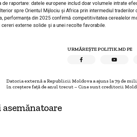
a de raportare: datele europene includ doar volumele intrate efe
ulterior spre Orientul Mijlociu și Africa prin intermediul traderilo
 Rija, performanța din 2025 confirmă competitivitatea cerealelor 
 cereri externe solide și a unei recolte favorabile.
URMĂREȘTE POLITIK.MD PE
Datoria externă a Republicii Moldova a ajuns la 79 de mili
în creștere față de anul trecut – Cine sunt creditorii Mol
i asemănatoare