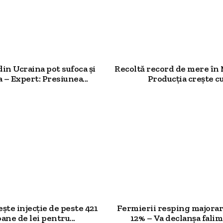
din Ucraina pot sufoca și
Recoltă record de mere în
– Expert: Presiunea...
Producția crește cu.
te injecție de peste 421
Fermierii resping majorar
ane de lei pentru...
12% – Va declanșa falim