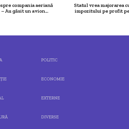
espre compania aeriană
Statul vrea majorarea c
 – Au găsit un avion...
impozitului pe profit pe
A
POLITIC
ȚIE
ECONOMIE
AL
EXTERNE
URĂ
DIVERSE