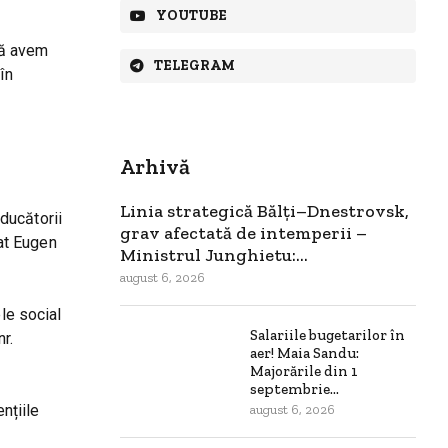
YOUTUBE
să avem
TELEGRAM
în
Arhivă
Linia strategică Bălți–Dnestrovsk,
ducătorii
grav afectată de intemperii –
at Eugen
Ministrul Junghietu:...
august 6, 2026
le social
Salariile bugetarilor în
r.
aer! Maia Sandu:
Majorările din 1
septembrie...
nțiile
august 6, 2026