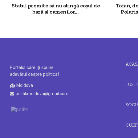
Statul promite să nu atingă coșul de
Tofan, d
bază al oamenilor,...
Polaris
ACAS
Portalul care îți spune
adevărul despre politică!
JUSTI
Moldova
politikmoldova@gmail.com
SOCI
CULT