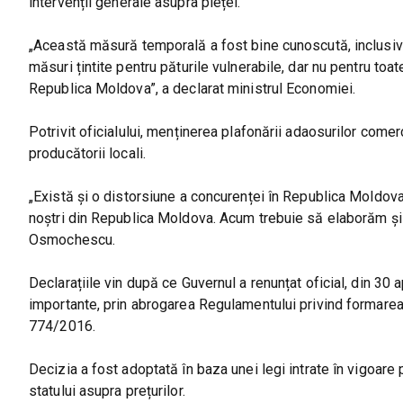
intervenții generale asupra pieței.
„Această măsură temporală a fost bine cunoscută, inclusiv
măsuri țintite pentru păturile vulnerabile, dar nu pentru to
Republica Moldova”, a declarat ministrul Economiei.
Potrivit oficialului, menținerea plafonării adaosurilor come
producătorii locali.
„Există și o distorsiune a concurenței în Republica Moldov
noștri din Republica Moldova. Acum trebuie să elaborăm și
Osmochescu.
Declarațiile vin după ce Guvernul a renunțat oficial, din 30
importante, prin abrogarea Regulamentului privind formarea 
774/2016.
Decizia a fost adoptată în baza unei legi intrate în vigoare p
statului asupra prețurilor.