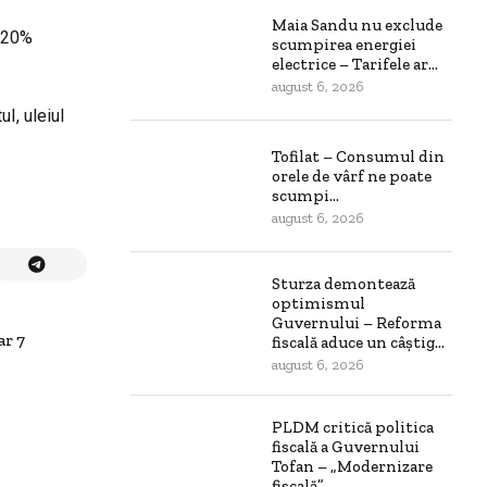
Maia Sandu nu exclude
m 20%
scumpirea energiei
electrice – Tarifele ar...
august 6, 2026
l, uleiul
Tofilat – Consumul din
orele de vârf ne poate
scumpi...
august 6, 2026
Sturza demontează
optimismul
Guvernului – Reforma
ar 7
fiscală aduce un câștig...
august 6, 2026
PLDM critică politica
fiscală a Guvernului
Tofan – „Modernizare
fiscală”...