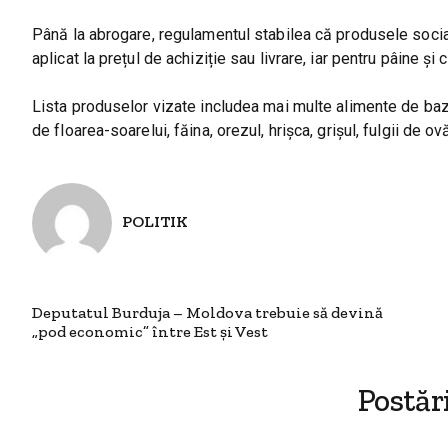
Până la abrogare, regulamentul stabilea că produsele soc
aplicat la prețul de achiziție sau livrare, iar pentru pâine și
Lista produselor vizate includea mai multe alimente de bază,
de floarea-soarelui, făina, orezul, hrișca, grișul, fulgii de o
POLITIK
Deputatul Burduja – Moldova trebuie să devină
„pod economic” între Est și Vest
Postăr