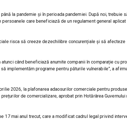
 până la pandemie și în perioada pandemiei. După noi, trebuie 
ate persoanele care beneficiază de un regulament general aplicat 
rciale risca să creeze dezechilibre concurențiale și să afecteze
a atunci când beneficiază anumite companii în comparație cu pro
 să implementăm programe pentru păturile vulnerabile”, a afirm
 aprilie 2026, la plafonarea adaosurilor comerciale pentru produse
prețurilor de comercializare, aprobat prin Hotărârea Guvernului n
e 17 mai anul trecut, care a modificat cadrul legal privind interve