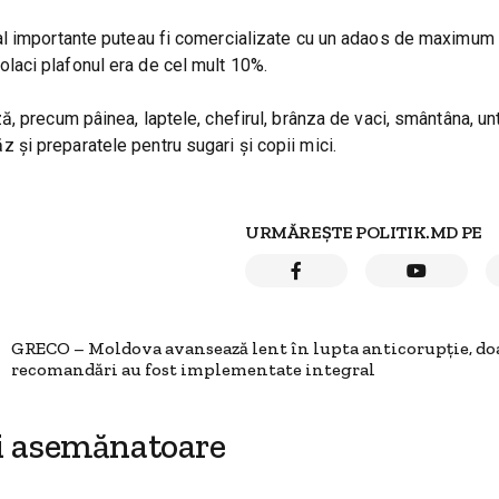
ial importante puteau fi comercializate cu un adaos de maximu
 colaci plafonul era de cel mult 10%.
 precum pâinea, laptele, chefirul, brânza de vaci, smântâna, untu
văz și preparatele pentru sugari și copii mici.
URMĂREȘTE POLITIK.MD PE
GRECO – Moldova avansează lent în lupta anticorupție, do
recomandări au fost implementate integral
i asemănatoare