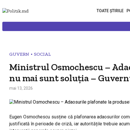
TOATE ȘTIRILE
P
•
GUVERN
SOCIAL
Ministrul Osmochescu – Adaos
nu mai sunt soluția – Guvernu
mai 13, 2026
Eugen Osmochescu susține că plafonarea adaosurilor comer
justificată în perioade de criză, iar autoritățile trebuie ac