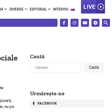
LIVE
RĂ
DIVERSE
EDITORIAL
INTERVIU
ciale
Caută
Caută
după:
Urmărește-ne
porară,
FACEBOOK
le, nu pe