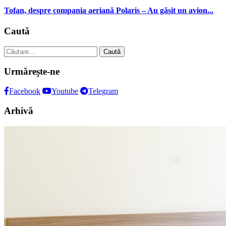
Tofan, despre compania aeriană Polaris – Au găsit un avion...
Caută
Caută
după:
Urmărește-ne
Facebook
Youtube
Telegram
Arhivă