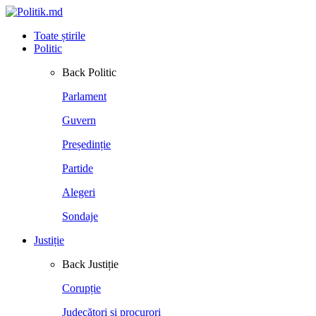
Toate știrile
Politic
Back
Politic
Parlament
Guvern
Președinție
Partide
Alegeri
Sondaje
Justiție
Back
Justiție
Corupție
Judecători și procurori