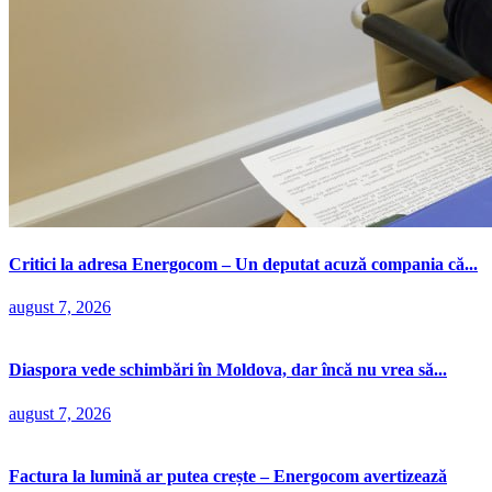
Critici la adresa Energocom – Un deputat acuză compania că...
august 7, 2026
Diaspora vede schimbări în Moldova, dar încă nu vrea să...
august 7, 2026
Factura la lumină ar putea crește – Energocom avertizează