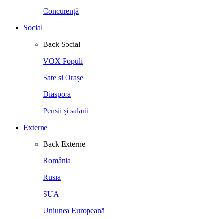
Concurență
Social
Back
Social
VOX Populi
Sate și Orașe
Diaspora
Pensii și salarii
Externe
Back
Externe
România
Rusia
SUA
Uniunea Europeană