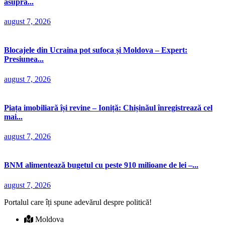
asupra...
august 7, 2026
Blocajele din Ucraina pot sufoca și Moldova – Expert:
Presiunea...
august 7, 2026
Piața imobiliară își revine – Ioniță: Chișinăul înregistrează cel
mai...
august 7, 2026
BNM alimentează bugetul cu peste 910 milioane de lei –...
august 7, 2026
Portalul care îți spune adevărul despre politică!
Moldova