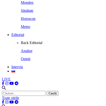
Monden
Sănătate
Horoscop
Meteo
Editorial
Back
Editorial
Analize
Opinii
Interviu
LIVE
Caută
după:
Toate stirile