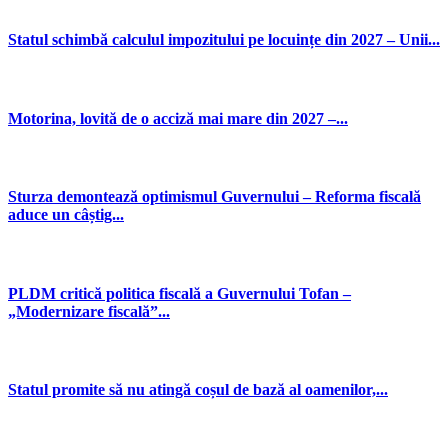
Statul schimbă calculul impozitului pe locuințe din 2027 – Unii...
Motorina, lovită de o acciză mai mare din 2027 –...
Sturza demontează optimismul Guvernului – Reforma fiscală
aduce un câștig...
PLDM critică politica fiscală a Guvernului Tofan –
„Modernizare fiscală”...
Statul promite să nu atingă coșul de bază al oamenilor,...