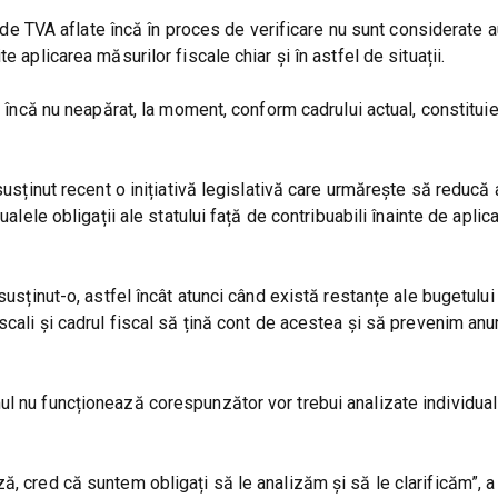
le de TVA aflate încă în proces de verificare nu sunt considerate 
 aplicarea măsurilor fiscale chiar și în astfel de situații.
t încă nu neapărat, la moment, conform cadrului actual, constituie
 susținut recent o inițiativă legislativă care urmărește să redu
ualele obligații ale statului față de contribuabili înainte de aplic
susținut-o, astfel încât atunci când există restanțe ale bugetului
scali și cadrul fiscal să țină cont de acestea și să prevenim an
ul nu funcționează corespunzător vor trebui analizate individua
ă, cred că suntem obligați să le analizăm și să le clarificăm”, 