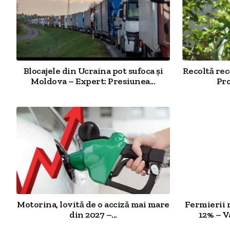
Blocajele din Ucraina pot sufoca și
Recoltă re
Moldova – Expert: Presiunea...
Pro
Motorina, lovită de o acciză mai mare
Fermierii 
din 2027 –...
12% – V