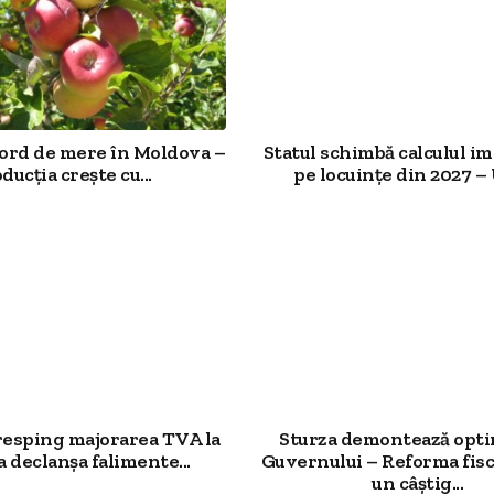
cord de mere în Moldova –
Statul schimbă calculul im
ducția crește cu...
pe locuințe din 2027 – U
resping majorarea TVA la
Sturza demontează opt
a declanșa falimente...
Guvernului – Reforma fisc
un câștig...