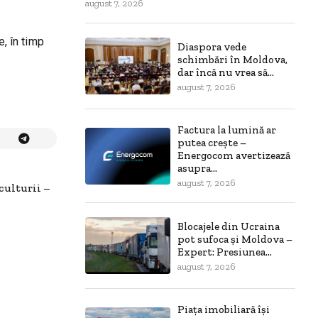
august 7, 2026
e, în timp
Diaspora vede
schimbări în Moldova,
dar încă nu vrea să...
august 7, 2026
Factura la lumină ar
putea crește –
Energocom avertizează
asupra...
august 7, 2026
culturii –
Blocajele din Ucraina
pot sufoca și Moldova –
Expert: Presiunea...
august 7, 2026
Piața imobiliară își