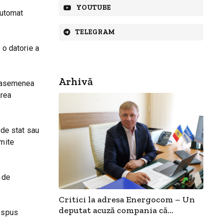
YOUTUBE
automat
TELEGRAM
 o datorie a
Arhivă
că asemenea
area
 de stat sau
umite
l de
Critici la adresa Energocom – Un
deputat acuză compania că...
a spus