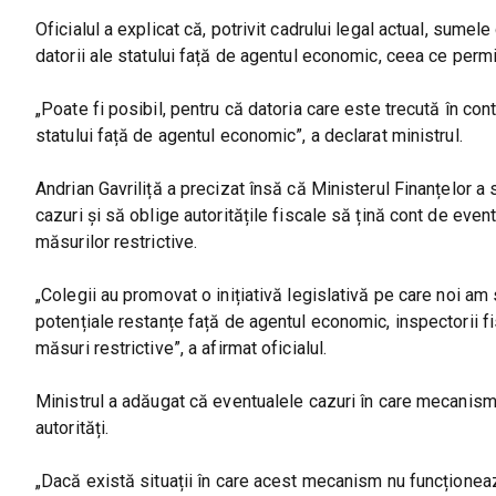
Oficialul a explicat că, potrivit cadrului legal actual, sume
datorii ale statului față de agentul economic, ceea ce permite
„Poate fi posibil, pentru că datoria care este trecută în con
statului față de agentul economic”, a declarat ministrul.
Andrian Gavriliță a precizat însă că Ministerul Finanțelor a
cazuri și să oblige autoritățile fiscale să țină cont de event
măsurilor restrictive.
„Colegii au promovat o inițiativă legislativă pe care noi am 
potențiale restanțe față de agentul economic, inspectorii fi
măsuri restrictive”, a afirmat oficialul.
Ministrul a adăugat că eventualele cazuri în care mecanism
autorități.
„Dacă există situații în care acest mecanism nu funcționeaz