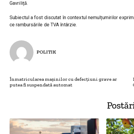
Gavriliță.
Subiectul a fost discutat în contextul nemulțumirilor exprimat
ce rambursările de TVA întârzie.
POLITIK
Înmatricularea mașinilor cu defecțiuni grave ar
putea fi suspendată automat
Postăr