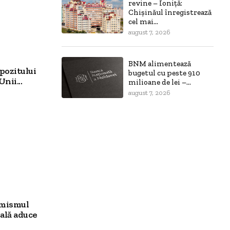
revine – Ioniță:
Chișinăul înregistrează
cel mai...
august 7, 2026
BNM alimentează
pozitului
bugetul cu peste 910
nii...
milioane de lei –...
august 7, 2026
imismul
ală aduce