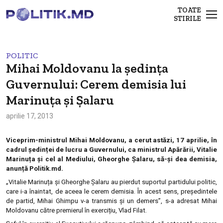
TOATE
STIRILE
POLITIC
Mihai Moldovanu la ședința
Guvernului: Cerem demisia lui
Marinuța și Șalaru
aprilie 17, 2013
Viceprim-ministrul Mihai Moldovanu, a cerut astăzi, 17 aprilie, în
cadrul ședinței de lucru a Guvernului, ca ministrul Apărării, Vitalie
Marinuța și cel al Mediului, Gheorghe Șalaru, să-și dea demisia,
anunță Politik.md.
„Vitalie Marinuța și Gheorghe Șalaru au pierdut suportul partidului politic,
care i-a înaintat, de aceea le cerem demisia. În acest sens, președintele
de partid, Mihai Ghimpu v-a transmis și un demers”, s-a adresat Mihai
Moldovanu către premierul în exercițiu, Vlad Filat.