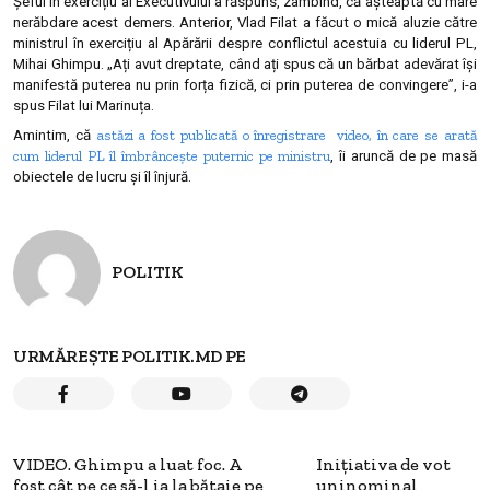
Șeful în exercițiu al Executivului a răspuns, zâmbind, că așteaptă cu mare
nerăbdare acest demers. Anterior, Vlad Filat a făcut o mică aluzie către
ministrul în exercițiu al Apărării despre conflictul acestuia cu liderul PL,
Mihai Ghimpu. „Ați avut dreptate, când ați spus că un bărbat adevărat își
manifestă puterea nu prin forța fizică, ci prin puterea de convingere”, i-a
spus Filat lui Marinuța.
astăzi a fost publicată o înregistrare video, în care se arată
Amintim, că
cum liderul PL îl îmbrâncește puternic pe ministru
, îi aruncă de pe masă
obiectele de lucru și îl înjură.
POLITIK
URMĂREȘTE POLITIK.MD PE
VIDEO. Ghimpu a luat foc. A
Inițiativa de vot
fost cât pe ce să-l ia la bătaie pe
uninominal