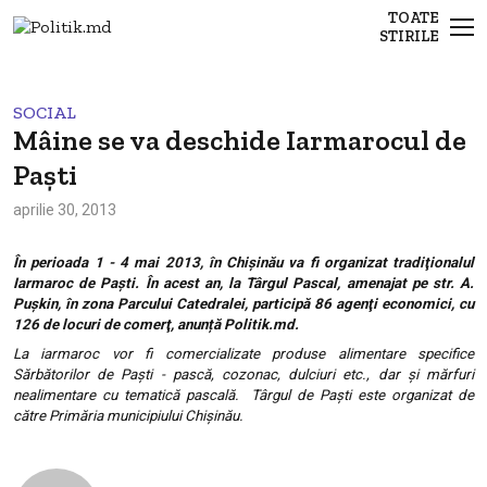
TOATE
STIRILE
SOCIAL
Mâine se va deschide Iarmarocul de
Paști
aprilie 30, 2013
În perioada 1 - 4 mai 2013, în Chişinău va fi organizat tradiţionalul
Iarmaroc de Paşti. În acest an, la Târgul Pascal, amenajat pe str. A.
Puşkin, în zona Parcului Catedralei, participă 86 agenţi economici, cu
126 de locuri de comerţ
, anunță Politik.md.
La iarmaroc vor fi comercializate produse alimentare specifice
Sărbătorilor de Paşti - pască, cozonac, dulciuri etc., dar şi mărfuri
nealimentare cu tematică pascală. Târgul de Paşti este organizat de
către Primăria municipiului Chişinău.