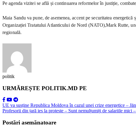
Pe agenda vizitei se află și continuarea reformelor în justiție, combate
Maia Sandu va pune, de asemenea, accent pe securitatea energetică și as
Organizației Tratatului Atlanticului de Nord (NATO),Mark Rutte, unde
regională.
politik
URMĂREȘTE POLITIK.MD PE
UE va susține Republica Moldova în cazul unei crize energetice – Jānis
Profesorii din țară ies la proteste – Sunt nemulțumiți de salariile mici
Postări asemănatoare