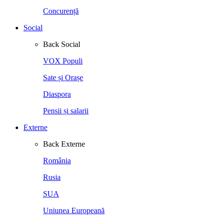
Concurență
Social
Back
Social
VOX Populi
Sate și Orașe
Diaspora
Pensii și salarii
Externe
Back
Externe
România
Rusia
SUA
Uniunea Europeană