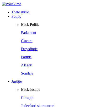
Toate știrile
Politic
Back
Politic
Parlament
Guvern
Președinție
Partide
Alegeri
Sondaje
Justiție
Back
Justiție
Corupție
Judecători și procurori