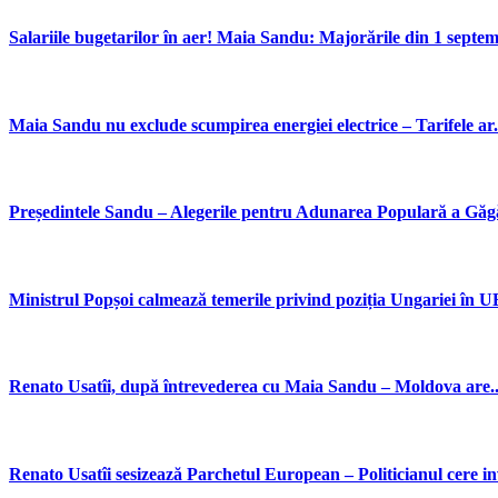
Salariile bugetarilor în aer! Maia Sandu: Majorările din 1 septemb
Maia Sandu nu exclude scumpirea energiei electrice – Tarifele ar.
Președintele Sandu – Alegerile pentru Adunarea Populară a Găgău
Ministrul Popșoi calmează temerile privind poziția Ungariei în U
Renato Usatîi, după întrevederea cu Maia Sandu – Moldova are..
Renato Usatîi sesizează Parchetul European – Politicianul cere inve