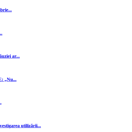
rie...
..
ziei ar...
E: „Nu...
.
stigarea utilizării...