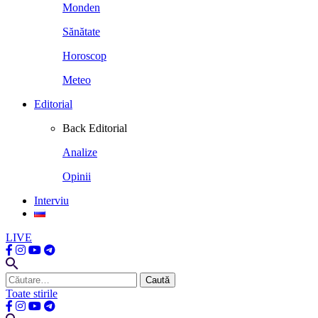
Monden
Sănătate
Horoscop
Meteo
Editorial
Back
Editorial
Analize
Opinii
Interviu
LIVE
Caută
după:
Toate stirile