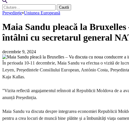
Caută
după:
Președinție
•
Uniunea Europeană
Maia Sandu pleacă la Bruxelles –
întâlni cu secretarul general N
decembrie 9, 2024
În perioada 10-11 decembrie, Maia Sandu va efectua o vizită de lucru
Leyen, Președintele Consiliului European, António Costa, Președinta 
Kaja Kallas.
”Vizita reflectă angajamentul reînnoit al Republicii Moldova de a avan
anunță Președinția.
Maia Sandu va discuta despre integrarea economiei Republicii Moldova în
pentru a crea locuri de muncă bine plătite și a îmbunătăți viața oamen