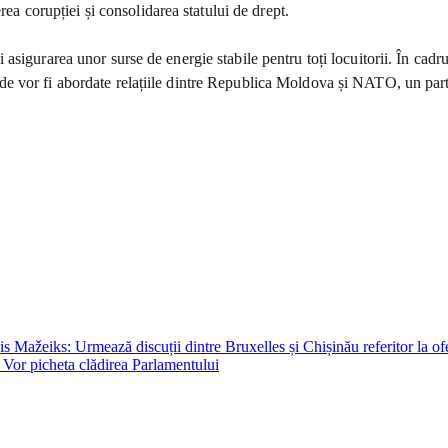
rea corupției și consolidarea statului de drept.
igurarea unor surse de energie stabile pentru toți locuitorii. În cadrul 
 vor fi abordate relațiile dintre Republica Moldova și NATO, un parte
 Mažeiks: Urmează discuții dintre Bruxelles și Chișinău referitor la ofe
 – Vor picheta clădirea Parlamentului