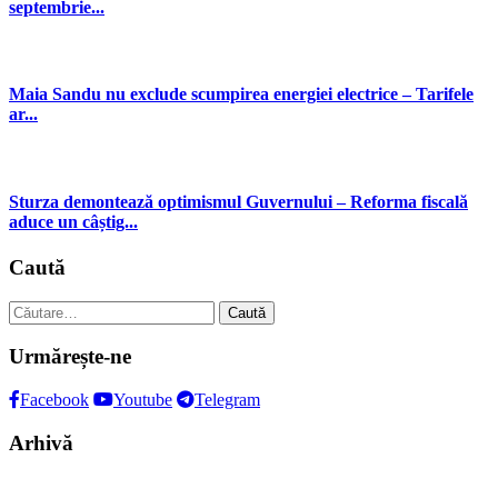
septembrie...
Maia Sandu nu exclude scumpirea energiei electrice – Tarifele
ar...
Sturza demontează optimismul Guvernului – Reforma fiscală
aduce un câștig...
Caută
Caută
după:
Urmărește-ne
Facebook
Youtube
Telegram
Arhivă