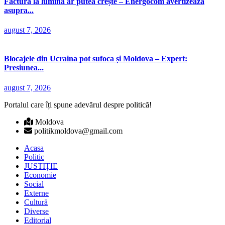
Factura la lumină ar putea crește – Energocom avertizează
asupra...
august 7, 2026
Blocajele din Ucraina pot sufoca și Moldova – Expert:
Presiunea...
august 7, 2026
Portalul care îți spune adevărul despre politică!
Moldova
politikmoldova@gmail.com
Acasa
Politic
JUSTIȚIE
Economie
Social
Externe
Cultură
Diverse
Editorial