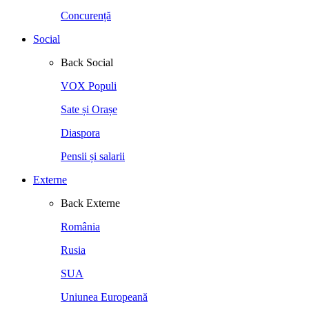
Concurență
Social
Back
Social
VOX Populi
Sate și Orașe
Diaspora
Pensii și salarii
Externe
Back
Externe
România
Rusia
SUA
Uniunea Europeană