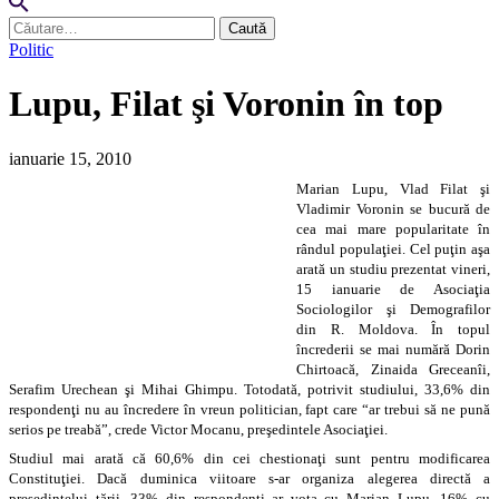
Caută
după:
Politic
Lupu, Filat şi Voronin în top
ianuarie 15, 2010
Marian Lupu, Vlad Filat şi
Vladimir Voronin se bucură de
cea mai mare popularitate în
rândul populaţiei. Cel puţin aşa
arată un studiu prezentat vineri,
15 ianuarie de Asociaţia
Sociologilor şi Demografilor
din R. Moldova. În topul
încrederii se mai numără Dorin
Chirtoacă, Zinaida Greceanîi,
Serafim Urechean şi Mihai Ghimpu. Totodată, potrivit studiului, 33,6% din
respondenţi nu au încredere în vreun politician, fapt care “ar trebui să ne pună
serios pe treabă”, crede Victor Mocanu, preşedintele Asociaţiei.
Studiul mai arată că 60,6% din cei chestionaţi sunt pentru modificarea
Constituţiei. Dacă duminica viitoare s-ar organiza alegerea directă a
preşedintelui ţării, 33% din respondenţi ar vota cu Marian Lupu, 16% cu