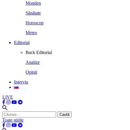
Monden
Sănătate
Horoscop
Meteo
Editorial
Back
Editorial
Analize
Opinii
Interviu
LIVE
Caută
după:
Toate stirile