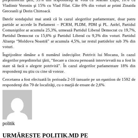
Vladimir Voronin şi 15% cu Vlad Filat. Câte 6% din voturi ar primi Zinaida
Greceanîi şi Dorin Chirtoacă.
Datele sondajului mai arată că în cazul alegerilor parlamentare, doar patru
partide ar accede în Parlament – PCRM, PLDM, PDM şi PL. Astfel, Partidul
Comuniştilor ar acumula 25,3%, urmează Partidul Liberal Democrat cu 19,7%,
Partidul Democrat cu 15,6% şi Partidul Liberal cu 9,3% din voturi. Partidul
Alianţa “Moldova Noastră” ar acumula 4,5%, iar restul partidelor sub 3% din
voturi.
Îngrijorător rămâne a fi numărul indecişilor. Potrivit lui Mocanu, în cazul
alegerilor preşedintelui ţării, “fiecare a cincea persoană intervievată nu a fost în
stare să facă o alegere potrivită”. În cazul alegerilor parlamentare 18% din
respondenţi nu ştiu cu cine să voteze.
Cercetarea a fost efectuată în perioada 2-10 ianuarie pe un eşantion de 1592 de
respondenţi din 79 de localităţi, cu o marjă de eroare de 2,6%.
politik
URMĂREȘTE POLITIK.MD PE