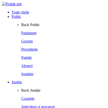
Toate știrile
Politic
Back
Politic
Parlament
Guvern
Președinție
Partide
Alegeri
Sondaje
Justiție
Back
Justiție
Corupție
Judecători și procurori