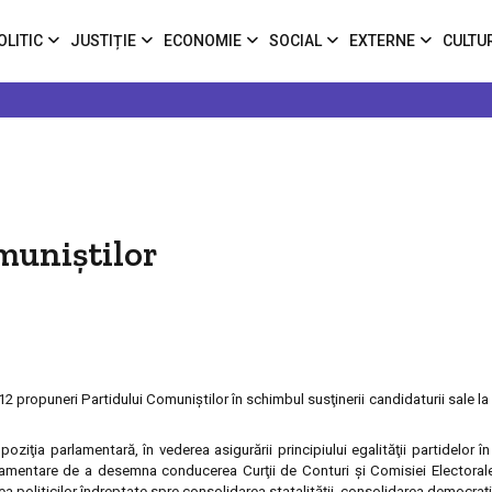
OLITIC
JUSTIȚIE
ECONOMIE
SOCIAL
EXTERNE
CULTU
omuniştilor
 propuneri Partidului Comuniştilor în schimbul susţinerii candidaturii sale la
ziţia parlamentară, în vederea asigurării principiului egalităţii partidelor î
rlamentare de a desemna conducerea Curţii de Conturi şi Comisiei Electoral
 politicilor îndreptate spre consolidarea statalităţii, consolidarea democraţie