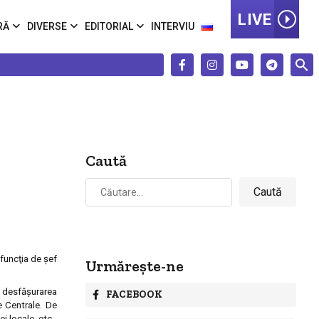
LIVE
RĂ
DIVERSE
EDITORIAL
INTERVIU
Caută
Caută
după:
 funcţia de şef
Urmărește-ne
n desfăşurarea
FACEBOOK
e Centrale. De
i locale, etc.