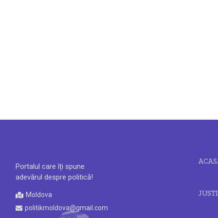
ACAS
Portalul care îți spune
adevărul despre politică!
JUSTI
Moldova
politikmoldova@gmail.com