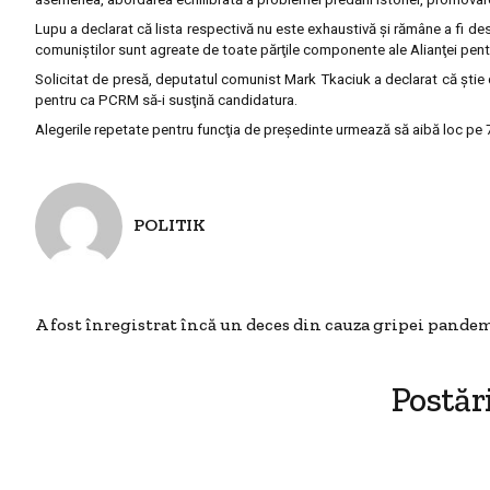
Lupu a declarat că lista respectivă nu este exhaustivă şi rămâne a fi de
comuniştilor sunt agreate de toate părţile componente ale Alianţei pent
Solicitat de presă, deputatul comunist Mark Tkaciuk a declarat că ştie
pentru ca PCRM să-i susţină candidatura.
Alegerile repetate pentru funcţia de preşedinte urmează să aibă loc pe
POLITIK
A fost înregistrat încă un deces din cauza gripei pande
Postăr