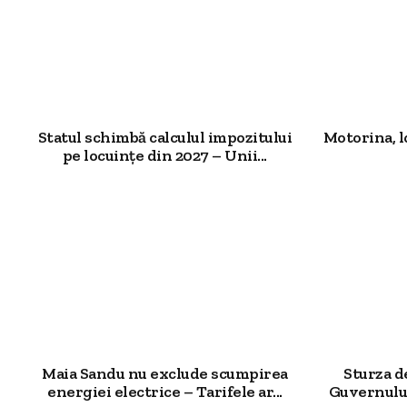
Statul schimbă calculul impozitului
Motorina, l
pe locuințe din 2027 – Unii...
Maia Sandu nu exclude scumpirea
Sturza 
energiei electrice – Tarifele ar...
Guvernului