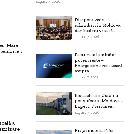
august 7, 2026
Diaspora vede
schimbări în Moldova,
dar încă nu vrea să...
august 7, 2026
er! Maia
tembrie...
Factura la lumină ar
putea crește –
Energocom avertizează
asupra...
august 7, 2026
Blocajele din Ucraina
pot sufoca și Moldova –
Expert: Presiunea...
august 7, 2026
scală a
ernizare
Piața imobiliară își