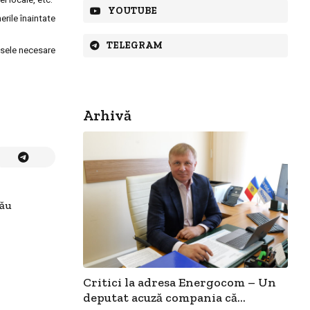
YOUTUBE
rile înaintate
TELEGRAM
isele necesare
Arhivă
nău
Critici la adresa Energocom – Un
deputat acuză compania că...