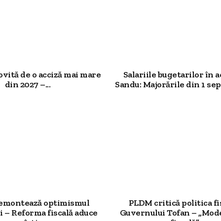
ovită de o acciză mai mare
Salariile bugetarilor în a
din 2027 –...
Sandu: Majorările din 1 sep
demontează optimismul
PLDM critică politica fi
 – Reforma fiscală aduce
Guvernului Tofan – „Mod