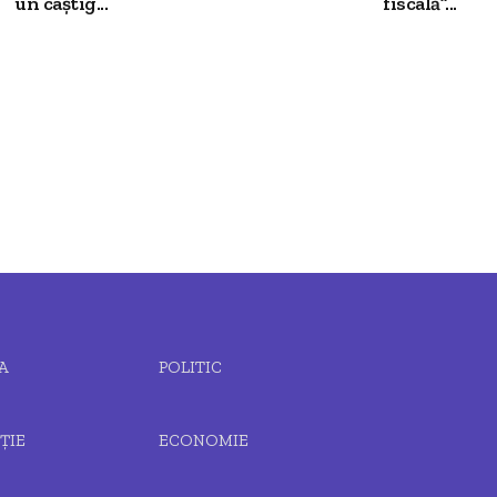
un câștig...
fiscală”...
A
POLITIC
ȚIE
ECONOMIE