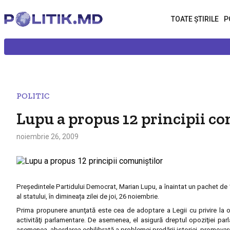
TOATE ȘTIRILE
P
POLITIC
Lupu a propus 12 principii c
noiembrie 26, 2009
Preşedintele Partidului Democrat, Marian Lupu, a înaintat un pachet de 12
al statului, în dimineața zilei de joi, 26 noiembrie.
Prima propunere anunţată este cea de adoptare a Legii cu privire la opo
activităţi parlamentare. De asemenea, el asigură dreptul opoziţiei pa
asemenea, abordarea echilibrată a problemei predării istoriei, promovarea