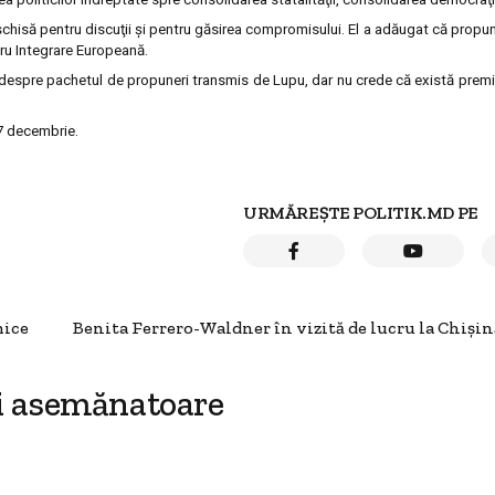
schisă pentru discuţii şi pentru găsirea compromisului. El a adăugat că propune
ru Integrare Europeană.
 despre pachetul de propuneri transmis de Lupu, dar nu crede că există prem
 7 decembrie.
URMĂREȘTE POLITIK.MD PE
mice
Benita Ferrero-Waldner în vizită de lucru la Chiși
i asemănatoare