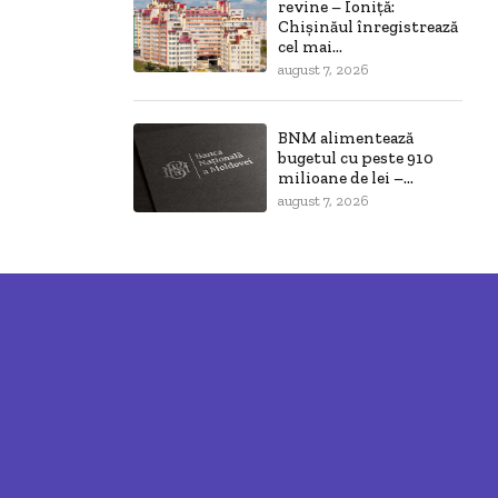
revine – Ioniță:
Chișinăul înregistrează
cel mai...
august 7, 2026
BNM alimentează
bugetul cu peste 910
milioane de lei –...
august 7, 2026