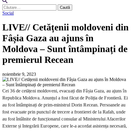
Caută
după:
Social
LIVE// Cetățenii moldoveni din
Fâșia Gaza au ajuns în
Moldova – Sunt întâmpinați de
premierul Recean
noiembrie 9, 2023
Cei 36 de cetățeni moldoveni, evacuați din Fâșia Gaza, au ajuns în
Republica Moldova. Anunțul a fost făcut de Poliția de Frontieră. Ei
au fost întâmpinați de prim-ministrul Dorin Recean. Persoanele au
fost evacuate prin punctul de trecere a frontierei de la Rafah, unde
au fost întâlnite de funcționarul consular al Ministerului Afacerilor
Externe și Integrării Europene, care le-a acordat asistența necesară,