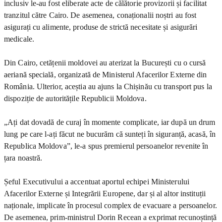
inclusiv le-au fost eliberate acte de călătorie provizorii și facilitat
tranzitul către Cairo. De asemenea, conaționalii noștri au fost
asigurați cu alimente, produse de strictă necesitate și asigurări
medicale.
Din Cairo, cetățenii moldovei au aterizat la București cu o cursă
aeriană specială, organizată de Ministerul Afacerilor Externe din
România. Ulterior, aceștia au ajuns la Chișinău cu transport pus la
dispoziție de autoritățile Republicii Moldova.
„Ați dat dovadă de curaj în momente complicate, iar după un drum
lung pe care l-ați făcut ne bucurăm că sunteți în siguranță, acasă, în
Republica Moldova”, le-a spus premierul persoanelor revenite în
țara noastră.
Șeful Executivului a accentuat aportul echipei Ministerului
Afacerilor Externe și Integrării Europene, dar și al altor instituții
naționale, implicate în procesul complex de evacuare a persoanelor.
De asemenea, prim-ministrul Dorin Recean a exprimat recunoștință