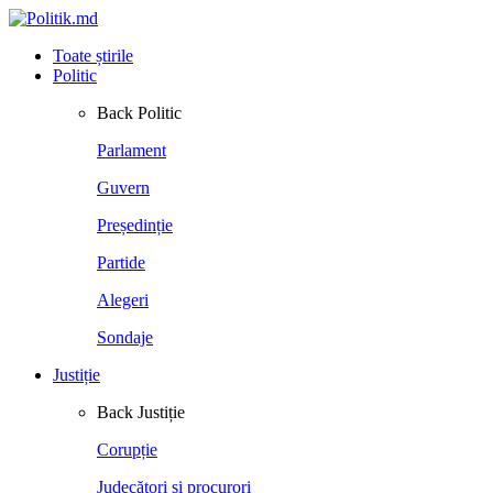
Toate știrile
Politic
Back
Politic
Parlament
Guvern
Președinție
Partide
Alegeri
Sondaje
Justiție
Back
Justiție
Corupție
Judecători și procurori