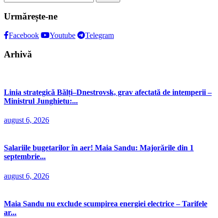
după:
Urmărește-ne
Facebook
Youtube
Telegram
Arhivă
Linia strategică Bălți–Dnestrovsk, grav afectată de intemperii –
Ministrul Junghietu:...
august 6, 2026
Salariile bugetarilor în aer! Maia Sandu: Majorările din 1
septembrie...
august 6, 2026
Maia Sandu nu exclude scumpirea energiei electrice – Tarifele
ar...