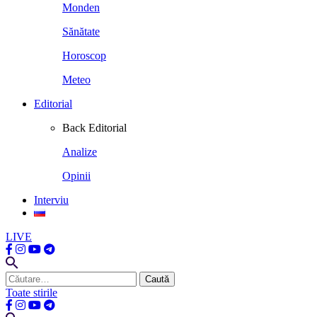
Monden
Sănătate
Horoscop
Meteo
Editorial
Back
Editorial
Analize
Opinii
Interviu
LIVE
Caută
după:
Toate stirile