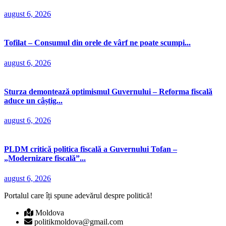
august 6, 2026
Tofilat – Consumul din orele de vârf ne poate scumpi...
august 6, 2026
Sturza demontează optimismul Guvernului – Reforma fiscală
aduce un câștig...
august 6, 2026
PLDM critică politica fiscală a Guvernului Tofan –
„Modernizare fiscală”...
august 6, 2026
Portalul care îți spune adevărul despre politică!
Moldova
politikmoldova@gmail.com