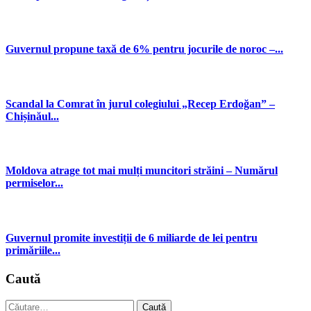
Guvernul propune taxă de 6% pentru jocurile de noroc –...
Scandal la Comrat în jurul colegiului „Recep Erdoğan” –
Chișinăul...
Moldova atrage tot mai mulți muncitori străini – Numărul
permiselor...
Guvernul promite investiții de 6 miliarde de lei pentru
primăriile...
Caută
Caută