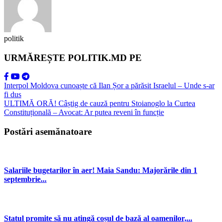
politik
URMĂREȘTE POLITIK.MD PE
Interpol Moldova cunoaște că Ilan Șor a părăsit Israelul – Unde s-ar
fi dus
ULTIMĂ ORĂ! Câștig de cauză pentru Stoianoglo la Curtea
Constituțională – Avocat: Ar putea reveni în funcție
Postări asemănatoare
Salariile bugetarilor în aer! Maia Sandu: Majorările din 1
septembrie...
Statul promite să nu atingă coșul de bază al oamenilor,...