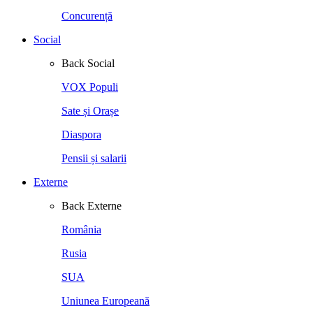
Concurență
Social
Back
Social
VOX Populi
Sate și Orașe
Diaspora
Pensii și salarii
Externe
Back
Externe
România
Rusia
SUA
Uniunea Europeană