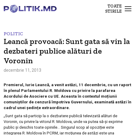
TOATE
STIRILE
POLITIC
Leancă provoacă: Sunt gata să vin la
dezbateri publice alături de
Voronin
decembrie 11, 2013
Premierul, Iurie Leancă, a venit astăzi, 11 decembrie, cu un raport
în plenul Parlamentului R. Moldova cu privire la parafarea
Acordului de Asociere cu UE. Aceasta în contextul moțiunii
comuniștilor de cenzură împotriva Guvernului, examinată astăzi în
cadrul unei ședințe extraordinare.
„Sunt gata să particip la o dezbatere publică televizată alături de
Voronin, cu privire la viitorul R. Moldova, unde va putea să-și exprime
public și deschis toate opiniile… Singurul scop al opoziției este
integrarea R. Moldova în PCRM, iar moțiunea de astăzi este una