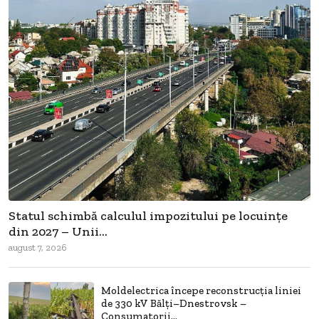
Statul schimbă calculul impozitului pe locuințe
din 2027 – Unii...
august 7, 2026
Moldelectrica începe reconstrucția liniei
de 330 kV Bălți–Dnestrovsk –
Consumatorii...