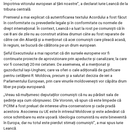
împotriva viitorului european al țării noastre”, a declarat Iurie Leancă de la
tribuna centrală.
Premierul a mai explicat că autentificarea textului Acordului a fost făcut
în conformitate cu prevederile legale și în conformitate cu normele de
drept internațional. În context, Leancă i-a luat la rost pe comuniști că în
cei 8 ani de zile nu au construit atâtea drumuri câte au fost reparate de
către cei din Alianță și a menționat că acei comuniști care pleacă acasă,
în regiuni, se bucură de călătoria pe un drum european.
Șeful Executivului a mai raportat că din sursele europene vor fi
continuate proiecte de aprovizionare prin apeducte și canalizare, la care
vor fi conectați 20 mii cetateni. De asemenea, el a menționat și
gazoductul Iași-Ungheni, care va oferi o cale adițională de gazificare
pentru cetățenii R. Moldova, precum și a salutat decizia de ieri a
Parlamentului European, prin care vinurile moldovenești vor căpăta drum
liber pe piața europeană.
„Vreau să mulțumesc deputaților comuniști că nu au părăsit sala de
ședințe așa cum obișnuiesc. Dle Voronin, vă spun că este limpede că
PCRM a fost preluat de interese ultra-conservatore și cade pradă
acestora. Asocierea cu UE este în intresul Moldovei și este adevărat că
orice schimbare nu este ușoară. Ideologia comunistă nu este binevenită
în Europa, dar nu totul este pierdut stimați comuniști”, a mai spus Iurie
Leancă.