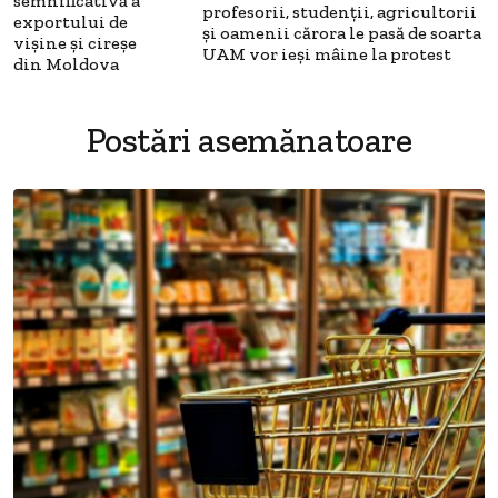
semnificativă a
profesorii, studenții, agricultorii
exportului de
și oamenii cărora le pasă de soarta
vișine și cireșe
UAM vor ieși mâine la protest
din Moldova
Postări asemănatoare