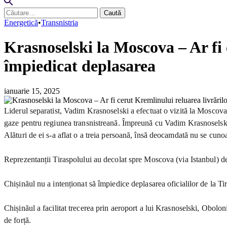
Caută
după:
Energetică
•
Transnistria
Krasnoselski la Moscova – Ar fi 
împiedicat deplasarea
ianuarie 15, 2025
Liderul separatist, Vadim Krasnoselski a efectuat o vizită la Moscova, i
gaze pentru regiunea transnistreană. Împreună cu Vadim Krasnoselski,
Alături de ei s-a aflat o a treia persoană, însă deocamdată nu se cuno
Reprezentanții Tiraspolului au decolat spre Moscova (via Istanbul) de p
Chișinăul nu a intenționat să împiedice deplasarea oficialilor de la 
Chișinăul a facilitat trecerea prin aeroport a lui Krasnoselski, Obolonik
de forță.