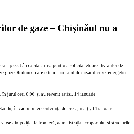
ilor de gaze – Chișinăul nu a
i a plecat ân capitala rusă pentru a solicita reluarea livrărilor de
rghei Obolonik, care este responsabil de dosarul crizei energetice.
n jurul orei 8:00, și au revenit astăzi, 14 ianuarie.
andu, în cadrul unei conferință de presă, marți, 14 ianuarie.
surse din poliția de frontieră, administrația aeroportului și structurile