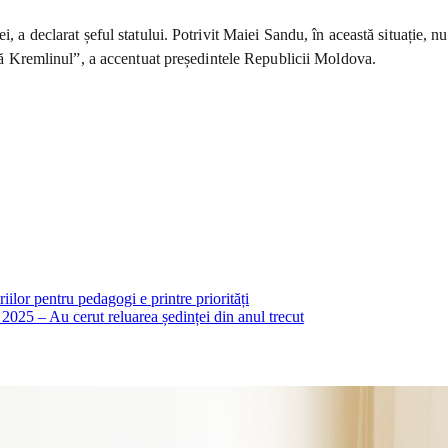
, a declarat șeful statului. Potrivit Maiei Sandu, în această situație, n
află Kremlinul”, a accentuat președintele Republicii Moldova.
ilor pentru pedagogi e printre priorități
025 – Au cerut reluarea ședinței din anul trecut