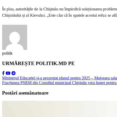
În plus, autoritățile de la Chișinău nu împiedică soluționarea problemei
Chișinăului și al Kievului. „Este clar că în spatele acestui refuz se 
politik
URMĂREȘTE POLITIK.MD PE
Ministerul Educației și-a prezentat planul pentru 2025 – Majoraea salari
Fracțiunea PSRM din Consiliul municipal Chișinău vrea buget pentru 2
Postări asemănatoare