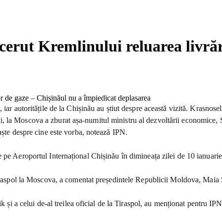
cerut Kremlinului reluarea livrăr
ar autoritățile de la Chișinău au știut despre această vizită. Krasnoselsk
 la Moscova a zburat așa-numitul ministru al dezvoltării economice, Se
aște despre cine este vorba, notează IPN.
e Aeroportul Internațional Chișinău în dimineața zilei de 10 ianuarie, î
Tiraspol la Moscova, a comentat președintele Republicii Moldova, Maia S
 și a celui de-al treilea oficial de la Tiraspol, au menționat pentru IPN 