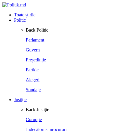
Toate știrile
Politic
Back
Politic
Parlament
Guvern
Președinție
Partide
Alegeri
Sondaje
Justiție
Back
Justiție
Corupție
Judecători și procurori