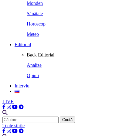
Monden
Sănătate
Horoscop
Meteo
Editorial
Back
Editorial
Analize
Opinii
Interviu
LIVE
Caută
după:
Toate stirile