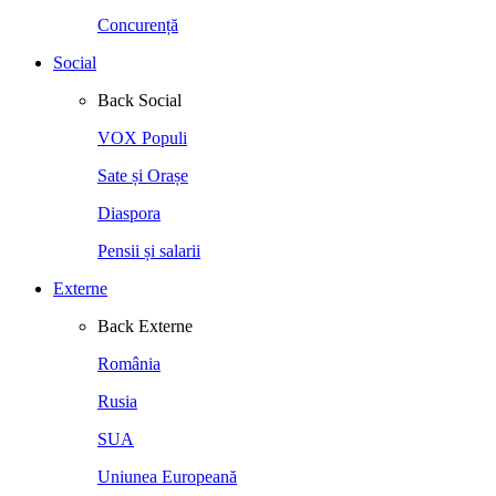
Concurență
Social
Back
Social
VOX Populi
Sate și Orașe
Diaspora
Pensii și salarii
Externe
Back
Externe
România
Rusia
SUA
Uniunea Europeană