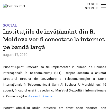
TOATE
STIRILE
SOCIAL
Instituţiile de învăţământ din R.
Moldova vor fi conectate la internet
pe bandă largă
august 17, 2010
Prioectul-pilot urmează să fie implementat în curând de Uniunea
Internaţională în Telecomunicaţii (UIT). Despre aceasta a anunţat
Directorul Biroului de Dezvoltare a Telecomunicaților a Uninii
Internaționale în Telecomunicații, Sami Al Basheer Al Morshid, luni, 16
august, în cadrul unei întrevederi cu Ministrul Dezvoltării Informaţionale
Alexandru Oleinic
şi Comunicaţiilor,
.
Potrivit oficialului străin,
proiectul are drept scop sporirea, prin