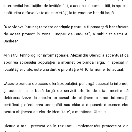
intermediul instituţiilor de învăţământ, a accesului comunităţii, în special
a păturilor defavorizate ale societăţii, la Internet pe bandă largă.
"
R.Moldova întruneşte toate condiţiile pentru a fi prima ţară beneficiară
de acest proiect în zona Europei de Sud-Est”, a subliniat Sami Al
Basheer.
Ministrul tehnologiilor informaţionale, Alexandru Oleinic a accentuat că
sporirea accesului populaţiei la internet pe bandă largă, în special în
localităţile rurale, este una dintre priorităţile MTIC la momentul actual.
„Aceste puncte de acces oferă populaţiei, pe lângă accesul la internet,
şi accesul la o bază largă de servicii oferite de stat, menite să
debirocratizeze la maxim procesul de obţinere a unor informaţii,
certificate, efectuarea unor plăţi sau chiar a depunerii documentelor
pentru obţinerea actelor de identitate”, a menţionat Oleinic.
Oleinic a mai precizat că în rezultatul implementării proiectelor din