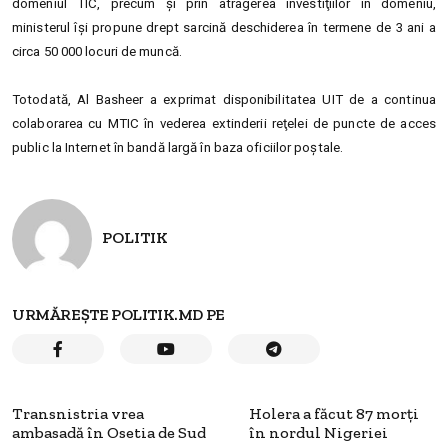
domeniul TIC, precum şi prin atragerea investiţiilor în domeniu,
ministerul îşi propune drept sarcină deschiderea în termene de 3 ani a
circa 50 000 locuri de muncă.
Totodată, Al Basheer a exprimat disponibilitatea UIT de a continua
colaborarea cu MTIC în vederea extinderii reţelei de puncte de acces
public la Internet în bandă largă în baza oficiilor poştale.
POLITIK
URMĂREȘTE POLITIK.MD PE
Transnistria vrea
Holera a făcut 87 morţi
ambasadă în Osetia de Sud
în nordul Nigeriei