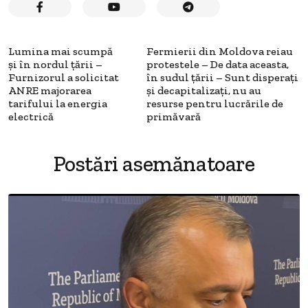
Lumina mai scumpă
Fermierii din Moldova reiau
și în nordul țării –
protestele – De data aceasta,
Furnizorul a solicitat
în sudul țării – Sunt disperați
ANRE majorarea
și decapitalizați, nu au
tarifului la energia
resurse pentru lucrările de
electrică
primăvară
Postări asemănatoare