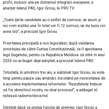
profil, inclusiv una pe domeniul integrării europene, a
anunțat liderul PAS, Igor Grosu, la PRO TV.
„Toate țările candidate au o astfel de comisie, iar acum și
noi vom institui una. În total vor fi 12 comisii, iar de lucru vor
avea toți”, a precizat Igor Grosu.
Prioritatea principală a noii legislaturi, după validarea
scrutinului de către Curtea Constituțională, va fi aprobarea
legii bugetului, pentru ca Republica Moldova să intre în anul
2026 cu un buget deja adoptat, a precizat liderul PAS.
Totodată, în următorii trei ani, a subliniat Igor Grosu, nu este
timp pentru pauze sau amânări, insistând pe necesitatea de
a accelera implementarea reformelor. "Rezultatele trebuie
să fie obiectivul nostru, nu doar procesul", a adăugat el,
notează radiomoldova.md.
Întrebat dacă va prelua funcția de premier, Igor Grosu a