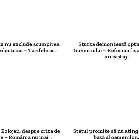
u nu exclude scumpirea
Sturza demontează opt
electrice – Tarifele ar...
Guvernului – Reforma fisc
un câștig...
Bolojan, despre criza de
Statul promite să nu ating
e – România nu mai...
bază al oamenilor,..