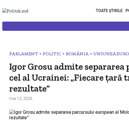
TOATE ȘTIRILE
P
•
•
•
PARLAMENT
POLITIC
ROMÂNIA
UNIUNEA EUR
Igor Grosu admite separarea 
cel al Ucrainei: „Fiecare țară
rezultate”
mai 12, 2026