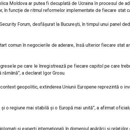
lica Moldova ar putea fi decuplată de Ucraina în procesul de ad
 în funcție de ritmul reformelor implementate de fiecare stat c
Security Forum, desfășurat la București, în timpul unui panel ded
art comun în negocierile de aderare, însă ulterior fiecare stat ar
ogresele pe care le înregistrează pe fiecare capitol pe care treb
să rămână”, a declarat Igor Grosu.
ul context geopolitic, extinderea Uniunii Europene reprezintă o inv
.
o regiune mai stabilă și o Europă mai unită”, a afirmat oficial
plomați și experți internaționali în domeniul apărării și relațiilor