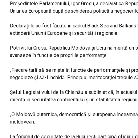
Președintele Parlamentului, Igor Grosu, a declarat că Repub
Uniunea Europeană după deschiderea politică a negocierilor,
Declarațiile au fost făcute în cadrul Black Sea and Balkans 
extinderii Uniunii Europene și securității regionale.
Potrivit lui Grosu, Republica Moldova și Ucraina merită un st
avanseze în funcție de propriile performanțe.
„Fiecare țară să se miște în funcție de performanțele și pr
negocieze și să-l închidă. Principiul meritocrației trebuie 
Șeful Legislativului de la Chișinău a subliniat că, în actual
directă în securitatea continentului și în stabilitatea regiunii
„O Moldovă puternică, democratică și europeană înseamnă și 
moldovean.
La forumul de securitate de la București participă oficiali, di