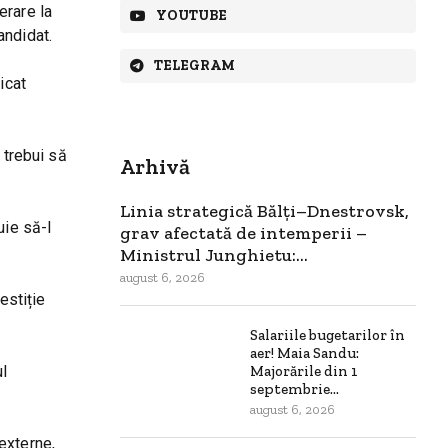
erare la
YOUTUBE
andidat.
TELEGRAM
icat
 trebui să
Arhivă
Linia strategică Bălți–Dnestrovsk,
uie să-l
grav afectată de intemperii –
Ministrul Junghietu:...
august 6, 2026
estiție
Salariile bugetarilor în
aer! Maia Sandu:
ul
Majorările din 1
septembrie...
august 6, 2026
 externe,