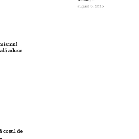
august 6, 2026
imismul
ală aduce
ă coșul de
.