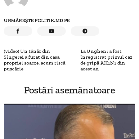
URMĂREȘTE POLITIK.MD PE
(video) Un tânăr din
La Ungheni a fost
Sîngerei a furat din casa
înregistrat primul caz
propriei soacre, acum riscă
de gripă AH1N1 din
pușcărie
acest an
Postări asemănatoare