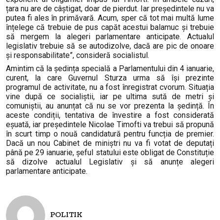
țara nu are de câștigat, doar de pierdut. Iar președintele nu va
putea fi ales în primăvară. Acum, sper că tot mai multă lume
înțelege că trebuie de pus capăt acestui balamuc și trebuie
să mergem la alegeri parlamentare anticipate. Actualul
legislativ trebuie să se autodizolve, dacă are pic de onoare
și responsabilitate”, consideră socialistul.
Amintim că la ședința specială a Parlamentului din 4 ianuarie,
curent, la care Guvernul Sturza urma să își prezinte
programul de activitate, nu a fost înregistrat cvorum. Situația
vine după ce socialiștii, iar pe ultima sută de metri și
comuniștii, au anunțat că nu se vor prezenta la ședință. În
aceste condiții, tentativa de învestire a fost considerată
eșuată, iar președintele Nicolae Timofti va trebui să propună
în scurt timp o nouă candidatură pentru funcția de premier.
Dacă un nou Cabinet de miniștri nu va fi votat de deputați
până pe 29 ianuarie, șeful statului este obligat de Constituție
să dizolve actualul Legislativ și să anunțe alegeri
parlamentare anticipate.
POLITIK