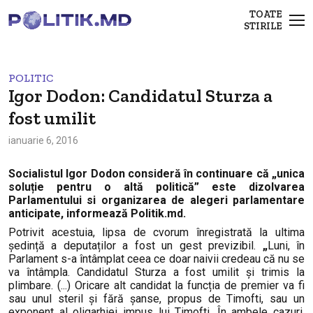
TOATE
STIRILE
POLITIC
Igor Dodon: Candidatul Sturza a
fost umilit
ianuarie 6, 2016
Socialistul Igor Dodon consideră în continuare că „unica
soluție pentru o altă politică” este dizolvarea
Parlamentului si organizarea de alegeri parlamentare
anticipate, informează Politik.md.
Potrivit acestuia, lipsa de cvorum înregistrată la ultima
ședință a deputaților a fost un gest previzibil.
„
Luni, în
Parlament s-a întâmplat ceea ce doar naivii credeau că nu se
va întâmpla. Candidatul Sturza a fost umilit și trimis la
plimbare. (...) Oricare alt candidat la funcția de premier va fi
sau unul steril și fără șanse, propus de Timofti, sau un
exponent al oligarhiei impus lui Timofti. În ambele cazuri,