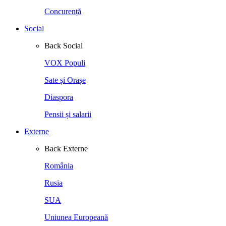
Concurență
Social
Back
Social
VOX Populi
Sate și Orașe
Diaspora
Pensii și salarii
Externe
Back
Externe
România
Rusia
SUA
Uniunea Europeană