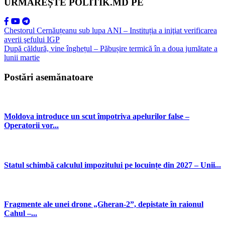
URMĂREȘTE POLITIK.MD PE
Chestorul Cernăuțeanu sub lupa ANI – Instituția a iniţiat verificarea
averii şefului IGP
După căldură, vine înghețul – Păbușire termică în a doua jumătate a
lunii martie
Postări asemănatoare
Moldova introduce un scut împotriva apelurilor false –
Operatorii vor...
Statul schimbă calculul impozitului pe locuințe din 2027 – Unii...
Fragmente ale unei drone „Gheran-2”, depistate în raionul
Cahul –...