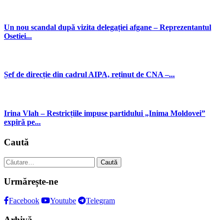
Un nou scandal după vizita delegației afgane – Reprezentantul
Osetiei...
Șef de direcție din cadrul AIPA, reținut de CNA –...
Irina Vlah – Restricțiile impuse partidului „Inima Moldovei”
expiră pe...
Caută
Caută
după:
Urmărește-ne
Facebook
Youtube
Telegram
Arhivă