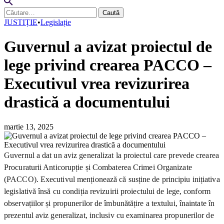
Caută
după:
JUSTIȚIE
•
Legislație
Guvernul a avizat proiectul de
lege privind crearea PACCO –
Executivul vrea revizurirea
drastică a documentului
martie 13, 2025
Guvernul a dat un aviz generalizat la proiectul care prevede crearea
Procuraturii Anticorupție și Combaterea Crimei Organizate
(PACCO). Executivul menționează că susține de principiu inițiativa
legislativă însă cu condiția revizuirii proiectului de lege, conform
observațiilor și propunerilor de îmbunătățire a textului, înaintate în
prezentul aviz generalizat, inclusiv cu examinarea propunerilor de