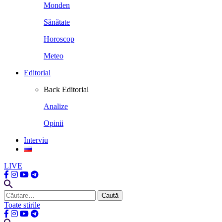
Monden
Sănătate
Horoscop
Meteo
Editorial
Back
Editorial
Analize
Opinii
Interviu
LIVE
Caută
după:
Toate stirile