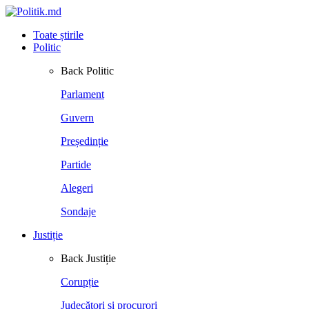
Toate știrile
Politic
Back
Politic
Parlament
Guvern
Președinție
Partide
Alegeri
Sondaje
Justiție
Back
Justiție
Corupție
Judecători și procurori