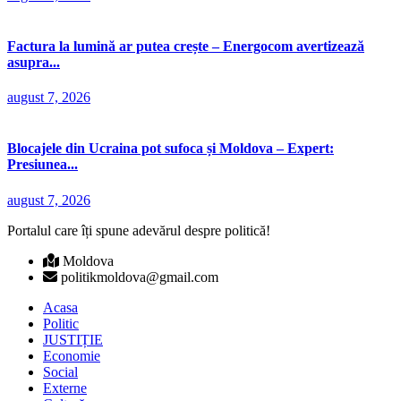
Factura la lumină ar putea crește – Energocom avertizează
asupra...
august 7, 2026
Blocajele din Ucraina pot sufoca și Moldova – Expert:
Presiunea...
august 7, 2026
Portalul care îți spune adevărul despre politică!
Moldova
politikmoldova@gmail.com
Acasa
Politic
JUSTIȚIE
Economie
Social
Externe