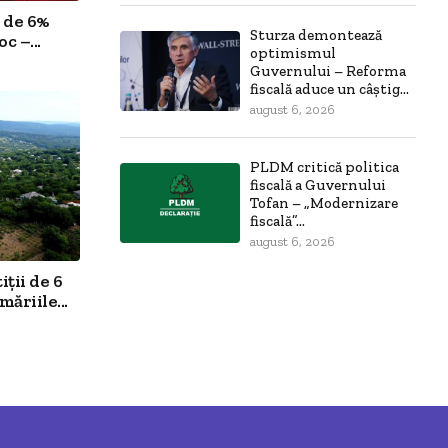
 de 6%
Sturza demontează
c –...
optimismul
Guvernului – Reforma
fiscală aduce un câștig...
august 6, 2026
PLDM critică politica
fiscală a Guvernului
Tofan – „Modernizare
fiscală”...
august 6, 2026
ții de 6
ăriile...