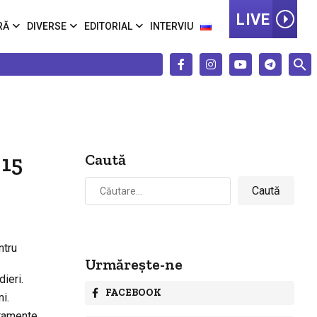
LIVE
RĂ
DIVERSE
EDITORIAL
INTERVIU
 15
Caută
Caută
după:
ntru
Urmărește-ne
dieri.
FACEBOOK
i.
rtamente.