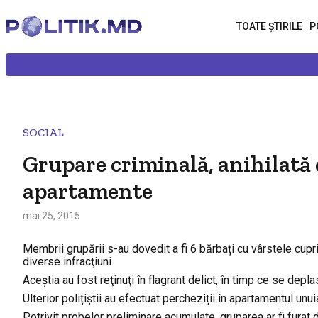
TOATE ȘTIRILE
P
SOCIAL
Grupare criminală, anihilată d
apartamente
mai 25, 2015
Membrii grupării s-au dovedit a fi 6 bărbați cu vârstele cuprin
diverse infracţiuni.
Aceştia au fost reţinuţi în flagrant delict, în timp ce se depla
Ulterior polițiștii au efectuat percheziții în apartamentul unu
Potrivit probelor preliminare acumulate, gruparea ar fi furat