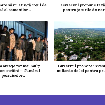
mite să nu atingă coșul de
Guvernul propune taxă
ză al oamenilor,...
pentru jocurile de noro
 atrage tot mai mulți
Guvernul promite investi
ori străini – Numărul
miliarde de lei pentru prim
permiselor...