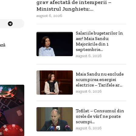
grav afectată de intemperii –
Ministrul Junghietu:...
august 6, 2026
Salariile bugetarilor în
aer! Maia Sandu:
Majorările din 1
ază
septembrie...
august 6, 2026
Maia Sandu nu exclude
scumpirea energiei
electrice – Tarifele ar...
august 6, 2026
Tofilat – Consumul din
orele de vârf ne poate
scumpi...
august 6, 2026