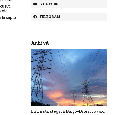
YOUTUBE
cusut,
 etc.
TELEGRAM
 la șapte
Arhivă
Linia strategică Bălți–Dnestrovsk,