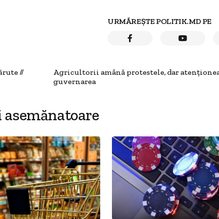
URMĂREȘTE POLITIK.MD PE
rute //
Agricultorii amână protestele, dar atențione
guvernarea
i asemănatoare