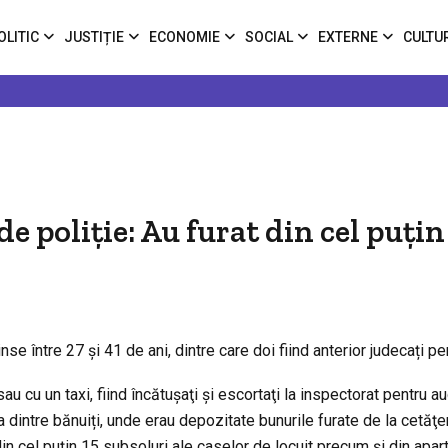
OLITIC
JUSTIȚIE
ECONOMIE
SOCIAL
EXTERNE
CULTU
e poliție: Au furat din cel puțin
se între 27 şi 41 de ani, dintre care doi fiind anterior judecați pe
sau cu un taxi, fiind încătuşaţi şi escortaţi la inspectorat pentru au
ia dintre bănuiți, unde erau depozitate bunurile furate de la cetăţen
 din cel puțin 15 subsoluri ale caselor de locuit precum şi din apa